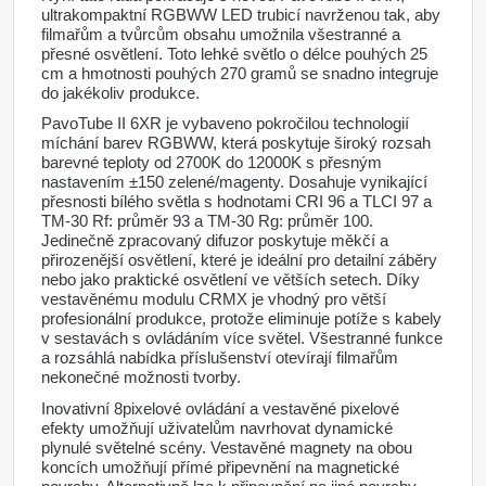
ultrakompaktní RGBWW LED trubicí navrženou tak, aby
filmařům a tvůrcům obsahu umožnila všestranné a
přesné osvětlení. Toto lehké světlo o délce pouhých 25
cm a hmotnosti pouhých 270 gramů se snadno integruje
do jakékoliv produkce.
PavoTube II 6XR je vybaveno pokročilou technologií
míchání barev RGBWW, která poskytuje široký rozsah
barevné teploty od 2700K do 12000K s přesným
nastavením ±150 zelené/magenty. Dosahuje vynikající
přesnosti bílého světla s hodnotami CRI 96 a TLCI 97 a
TM-30 Rf: průměr 93 a TM-30 Rg: průměr 100.
Jedinečně zpracovaný difuzor poskytuje měkčí a
přirozenější osvětlení, které je ideální pro detailní záběry
nebo jako praktické osvětlení ve větších setech. Díky
vestavěnému modulu CRMX je vhodný pro větší
profesionální produkce, protože eliminuje potíže s kabely
v sestavách s ovládáním více světel. Všestranné funkce
a rozsáhlá nabídka příslušenství otevírají filmařům
nekonečné možnosti tvorby.
Inovativní 8pixelové ovládání a vestavěné pixelové
efekty umožňují uživatelům navrhovat dynamické
plynulé světelné scény. Vestavěné magnety na obou
koncích umožňují přímé připevnění na magnetické