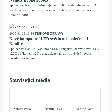
Nanlux Evoke 5000B
Společnost Nanlux představuje první 5000W dvoubarevné LED
světlo na světě s možností nastavení zelené a purpurové barvy:
Evoke 5000B.
2025-01-22 16:16
TISKOVÉ ZPRÁVY
Nové kompaktní LED světlo od společnosti
Nanlite
Společnost Nanlite uvádí nové LED kompaktní barevné světlo FC-
120C s výkonem 120W a navržené tak, aby nově definovalo
kreativní osvětlení.
Související média
Nanlite PavoTube II 6XR LED RGBWW Pixel Tube Light
Nanlite PavoTube II 6XR LED RGBWW Pixel Tube Light
Nanlite PavoTube II 6XR LED RGBWW Pixel Tube Light