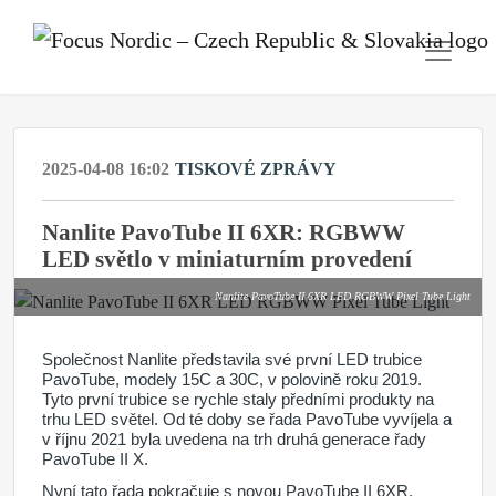
2025-04-08 16:02
TISKOVÉ ZPRÁVY
Nanlite PavoTube II 6XR: RGBWW
LED světlo v miniaturním provedení
Nanlite PavoTube II 6XR LED RGBWW Pixel Tube Light
Společnost Nanlite představila své první LED trubice
PavoTube, modely 15C a 30C, v polovině roku 2019.
Tyto první trubice se rychle staly předními produkty na
trhu LED světel. Od té doby se řada PavoTube vyvíjela a
v říjnu 2021 byla uvedena na trh druhá generace řady
PavoTube II X.
Nyní tato řada pokračuje s novou PavoTube II 6XR,