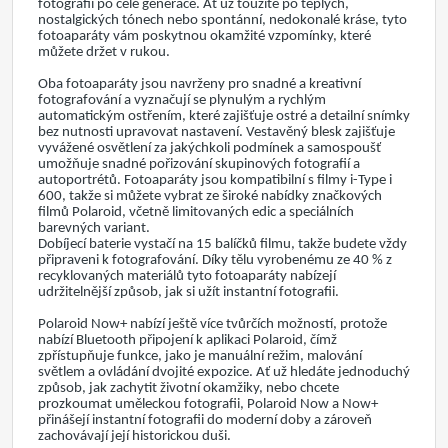
fotografii po celé generace. Ať už toužíte po teplých,
nostalgických tónech nebo spontánní, nedokonalé kráse, tyto
fotoaparáty vám poskytnou okamžité vzpomínky, které
můžete držet v rukou.
Oba fotoaparáty jsou navrženy pro snadné a kreativní
fotografování a vyznačují se plynulým a rychlým
automatickým ostřením, které zajišťuje ostré a detailní snímky
bez nutnosti upravovat nastavení. Vestavěný blesk zajišťuje
vyvážené osvětlení za jakýchkoli podmínek a samospoušť
umožňuje snadné pořizování skupinových fotografií a
autoportrétů. Fotoaparáty jsou kompatibilní s filmy i-Type i
600, takže si můžete vybrat ze široké nabídky značkových
filmů Polaroid, včetně limitovaných edic a speciálních
barevných variant.
Dobíjecí baterie vystačí na 15 balíčků filmu, takže budete vždy
připraveni k fotografování. Díky tělu vyrobenému ze 40 % z
recyklovaných materiálů tyto fotoaparáty nabízejí
udržitelnější způsob, jak si užít instantní fotografii.
Polaroid Now+ nabízí ještě více tvůrčích možností, protože
nabízí Bluetooth připojení k aplikaci Polaroid, čímž
zpřístupňuje funkce, jako je manuální režim, malování
světlem a ovládání dvojité expozice. Ať už hledáte jednoduchý
způsob, jak zachytit životní okamžiky, nebo chcete
prozkoumat uměleckou fotografii, Polaroid Now a Now+
přinášejí instantní fotografii do moderní doby a zároveň
zachovávají její historickou duši.