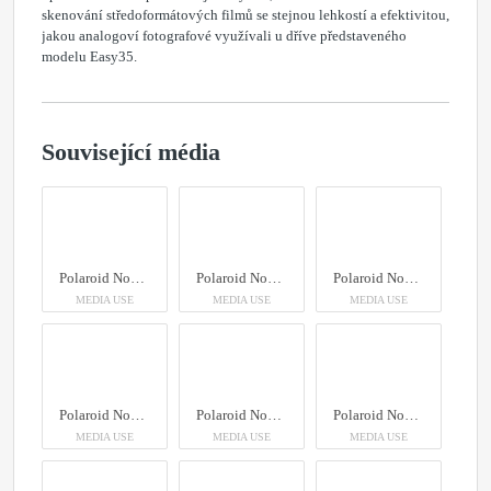
skenování středoformátových filmů se stejnou lehkostí a efektivitou,
jakou analogoví fotografové využívali u dříve představeného
modelu Easy35.
Související média
Polaroid Now+ Gen 3
Polaroid Now+ Gen 3
Polaroid Now+ Gen 3
MEDIA USE
MEDIA USE
MEDIA USE
Polaroid Now+ Gen 3
Polaroid Now+ Gen 3
Polaroid Now+ Gen 3
MEDIA USE
MEDIA USE
MEDIA USE