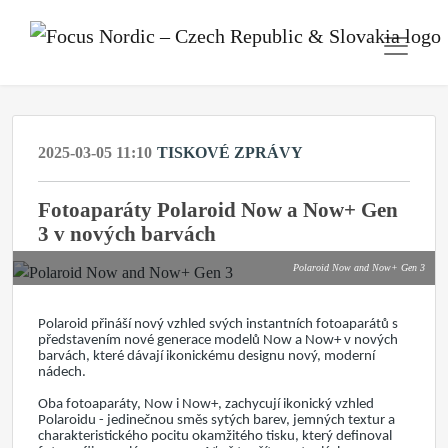
2025-03-05 11:10
TISKOVÉ ZPRÁVY
Fotoaparáty Polaroid Now a Now+ Gen
3 v nových barvách
Polaroid Now and Now+ Gen 3
Polaroid přináší nový vzhled svých instantních fotoaparátů s
představením nové generace modelů Now a Now+ v nových
barvách, které dávají ikonickému designu nový, moderní
nádech.
Oba fotoaparáty, Now i Now+, zachycují ikonický vzhled
Polaroidu - jedinečnou směs sytých barev, jemných textur a
charakteristického pocitu okamžitého tisku, který definoval