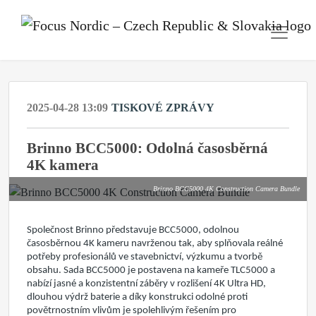
2025-04-28 13:09
TISKOVÉ ZPRÁVY
Brinno BCC5000: Odolná časosběrná
4K kamera
Brinno BCC5000 4K Construction Camera Bundle
Společnost Brinno představuje BCC5000, odolnou
časosběrnou
4K
kameru navrženou tak, aby splňovala reálné
potřeby profesionálů ve stavebnictví, výzkumu a tvorbě
obsahu. Sada BCC5000 je postavena na kameře TLC5000 a
nabízí jasné a konzistentní záběry v rozlišení 4K Ultra HD,
dlouhou výdrž baterie a díky konstrukci odolné proti
povětrnostním vlivům je spolehlivým řešením pro