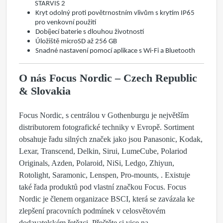
STARVIS 2
Kryt odolný proti povětrnostním vlivům
s krytím
IP65
pro venkovní použití
Dobíjecí baterie s dlouhou životností
Úložiště microSD až 256 GB
Snadné nastavení pomocí aplikace s Wi-Fi a Bluetooth
O nás Focus Nordic – Czech Republic
& Slovakia
Focus Nordic, s centrálou v Gothenburgu je největším
distributorem fotografické techniky v Evropě. Sortiment
obsahuje řadu silných značek jako jsou Panasonic, Kodak,
Lexar, Transcend, Delkin, Sirui, LumeCube, Polariod
Originals, Azden, Polaroid, NiSi, Ledgo, Zhiyun,
Rotolight, Saramonic, Lenspen, Pro-mounts, . Existuje
také řada produktů pod vlastní značkou Focus. Focus
Nordic je členem organizace BSCI, která se zavázala ke
zlepšení pracovních podmínek v celosvětovém
dodavatelském řetězci. Přečtěte si vice na