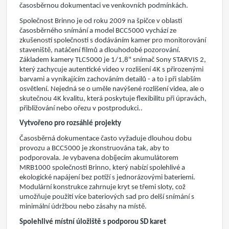
časosběrnou dokumentaci ve venkovních podmínkách.
Společnost Brinno je od roku 2009 na špičce v oblasti
časosběrného snímání a model BCC5000 vychází ze
zkušeností společnosti s dodáváním kamer pro monitorování
staveniště, natáčení filmů a dlouhodobé pozorování.
Základem kamery TLC5000 je 1/1,8" snímač Sony STARVIS 2,
který zachycuje autentické video v rozlišení 4K s přirozenými
barvami a vynikajícím zachováním detailů - a to i při slabším
osvětlení. Nejedná se o uměle navýšené rozlišení videa, ale o
skutečnou 4K kvalitu, která poskytuje flexibilitu při úpravách,
přibližování nebo ořezu v postprodukci..
Vytvořeno pro rozsáhlé projekty
Časosběrná dokumentace často vyžaduje dlouhou dobu
provozu
a BCC5000 je zkonstruován
a
tak, aby to
podporoval
a
. Je vybaven
a
dobíjecím akumulátorem
MRB1000 společnosti Brinno, který nabízí spolehlivé a
ekologické napájení bez potíží s jednorázovými bateriemi.
Modulární konstrukce zahrnuje kryt se třemi sloty, což
umožňuje použití více bateriových sad pro delší snímání s
minimální údržbou nebo zásahy na místě.
Spolehlivé místní úložiště s podporou
SD karet