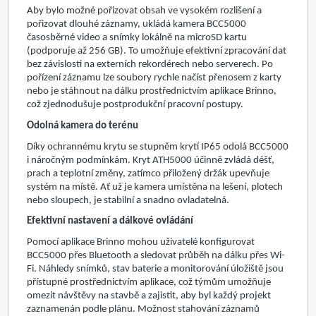
Aby bylo možné pořizovat obsah ve vysokém rozlišení a
pořizovat dlouhé záznamy, ukládá kamera BCC5000
časosběrné video a snímky lokálně na
microSD kartu
(podporuje až 256 GB). To umožňuje efektivní zpracování dat
bez závislosti na externích rekordérech nebo serverech. Po
pořízení záznamu lze soubory rychle načíst přenosem z karty
nebo je stáhnout na dálku prostřednictvím aplikace Brinno,
což zjednodušuje postprodukční pracovní postupy.
Odoln
á kamera
do terénu
Díky ochrannému krytu se stupněm krytí IP65 odolá BCC5000
i náročným podmínkám. Kryt ATH5000 účinně zvládá déšť,
prach a teplotní změny, zatímco přiložený držák upevňuje
systém na místě. Ať už je kamera umístěna na lešení, plotech
nebo sloupech, je stabilní a snadno ovladatelná.
Efektivní nastavení a dálkové ovládání
Pomocí aplikace Brinno mohou uživatelé konfigurovat
BCC5000 přes Bluetooth a sledovat průběh na dálku přes Wi-
Fi. Náhledy snímků, stav baterie a monitorování úložiště jsou
přístupné prostřednictvím aplikace, což týmům umožňuje
omezit návštěvy na stavbě a zajistit, aby byl každý projekt
zaznamenán podle plánu. Možnost stahování záznamů