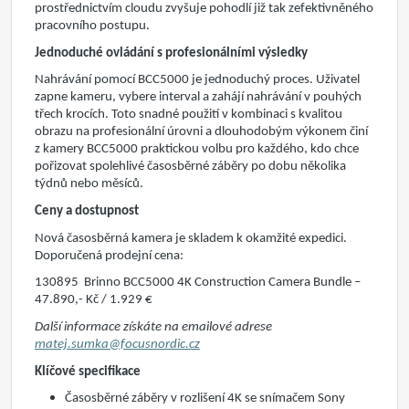
prostřednictvím cloudu zvyšuje pohodlí již tak zefektivněného
pracovního postupu.
Jednoduché ovládání s profesionálními výsledky
Nahrávání pomocí BCC5000 je jednoduchý proces. Uživatel
zapne kameru, vybere interval a zahájí nahrávání v pouhých
třech krocích. Toto snadné použití v kombinaci s kvalitou
obrazu na profesionální úrovni a dlouhodobým výkonem činí
z kamery BCC5000 praktickou volbu pro každého, kdo chce
pořizovat spolehlivé časosběrné záběry po dobu několika
týdnů nebo měsíců.
Ceny a do
stupnost
Nová časosběrná kamera je
skladem
k okamžité expedici.
Doporučená prodejní cena
:
130895
Brinno BCC5000 4K Construction Camera Bundle
–
47.890,- Kč / 1.929 €
Další informace získáte
na emailové adrese
matej.sumka@focusnordic.cz
Klíčové specifikace
Časosběrné záběry
v rozlišení 4K se snímačem Sony