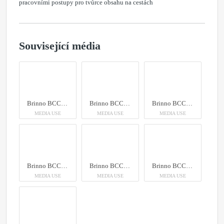
pracovními postupy pro tvůrce obsahu na cestách
Související média
Brinno BCC5000 4K Construction Camera Bundle
Brinno BCC5000 4K Construction Camera Bundle
Brinno BCC5000 4K Construction Camera Bundle
MEDIA USE
MEDIA USE
MEDIA USE
Brinno BCC5000 4K Construction Camera Bundle
Brinno BCC5000 4K Construction Camera Bundle
Brinno BCC5000 4K Construction Camera Bundle
MEDIA USE
MEDIA USE
MEDIA USE