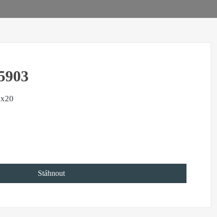
5903
0x20
Stáhnout