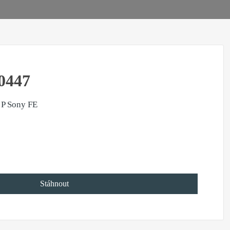
0447
P Sony FE
Stáhnout