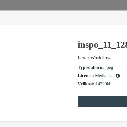
inspo_11_12
Lexar Workflow
Typ souboru:
Jpeg
Licence:
Media use
Velikost:
14729kb