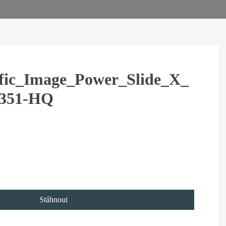
fic_Image_Power_Slide_X_
0351-HQ
Stáhnout