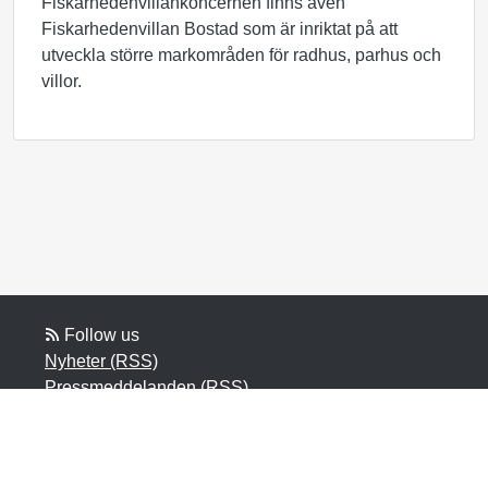
Fiskarhedenvillankoncernen finns även
Fiskarhedenvillan Bostad som är inriktat på att
utveckla större markområden för radhus, parhus och
villor.
Follow us
Nyheter (RSS)
Pressmeddelanden (RSS)
Bloggposter (RSS)
Powered by Notified