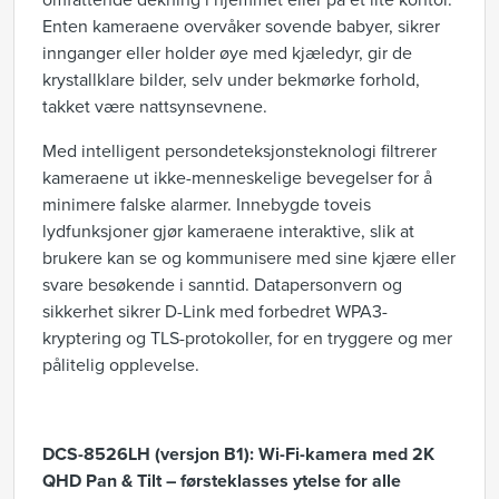
omfattende dekning i hjemmet eller på et lite kontor.
Enten kameraene overvåker sovende babyer, sikrer
innganger eller holder øye med kjæledyr, gir de
krystallklare bilder, selv under bekmørke forhold,
takket være nattsynsevnene.
Med intelligent persondeteksjonsteknologi filtrerer
kameraene ut ikke-menneskelige bevegelser for å
minimere falske alarmer. Innebygde toveis
lydfunksjoner gjør kameraene interaktive, slik at
brukere kan se og kommunisere med sine kjære eller
svare besøkende i sanntid. Datapersonvern og
sikkerhet sikrer D-Link med forbedret WPA3-
kryptering og TLS-protokoller, for en tryggere og mer
pålitelig opplevelse.
DCS-8526LH (versjon B1): Wi-Fi-kamera med 2K
QHD Pan & Tilt – førsteklasses ytelse for alle