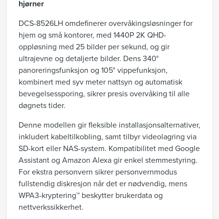
hjørner
DCS-8526LH omdefinerer overvåkingsløsninger for
hjem og små kontorer, med 1440P 2K QHD-
oppløsning med 25 bilder per sekund, og gir
ultrajevne og detaljerte bilder. Dens 340°
panoreringsfunksjon og 105° vippefunksjon,
kombinert med syv meter nattsyn og automatisk
bevegelsessporing, sikrer presis overvåking til alle
døgnets tider.
Denne modellen gir fleksible installasjonsalternativer,
inkludert kabeltilkobling, samt tilbyr videolagring via
SD-kort eller NAS-system. Kompatibilitet med Google
Assistant og Amazon Alexa gir enkel stemmestyring.
For ekstra personvern sikrer personvernmodus
fullstendig diskresjon når det er nødvendig, mens
WPA3-kryptering™ beskytter brukerdata og
nettverkssikkerhet.