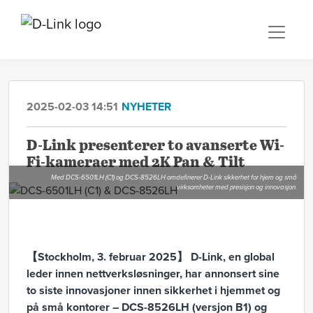
2025-02-03 14:51
NYHETER
D-Link presenterer to avanserte Wi-
Fi-kameraer med 2K Pan & Tilt
Med DCS-6501LH (C1) og DCS-8526LH omdefinerer D-Link sikkerhet for hjem og små
virksomheter med presisjon og innovasjon.
【Stockholm, 3. februar 2025】 D-Link, en global
leder innen nettverksløsninger, har annonsert sine
to siste innovasjoner innen sikkerhet i hjemmet og
på små kontorer – DCS-8526LH (versjon B1) og