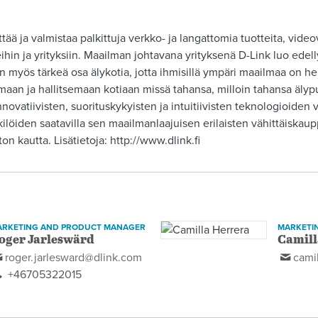
tää ja valmistaa palkittuja verkko- ja langattomia tuotteita, video
hin ja yrityksiin. Maailman johtavana yrityksenä D-Link luo edelly
on myös tärkeä osa älykotia, jotta ihmisillä ympäri maailmaa on he
aan ja hallitsemaan kotiaan missä tahansa, milloin tahansa älypu
nnovatiivisten, suorituskykyisten ja intuitiivisten teknologioiden
kilöiden saatavilla sen maailmanlaajuisen erilaisten vähittäiskaup
on kautta. Lisätietoja: http://www.dlink.fi
ARKETING AND PRODUCT MANAGER
MARKETI
oger Jarleswärd
Camill
roger.jarlesward@dlink.com
cami
+46705322015