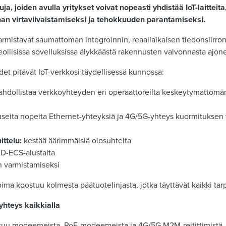
, joiden avulla yritykset voivat nopeasti yhdistää IoT-laitteita,
nan virtaviivaistamiseksi ja tehokkuuden parantamiseksi.
armistavat saumattoman integroinnin, reaaliaikaisen tiedonsiirr
eollisissa sovelluksissa älykkäästä rakennusten valvonnasta ajon
det pitävät IoT-verkkosi täydellisessä kunnossa:
hdollistaa verkkoyhteyden eri operaattoreilta keskeytymättömä
seita nopeita Ethernet-yhteyksiä ja 4G/5G-yhteys kuormituksen 
ittelu:
kestää äärimmäisiä olosuhteita
 D-ECS-alustalta
n varmistamiseksi
ma koostuu kolmesta päätuotelinjasta, jotka täyttävät kaikki tar
hteys kaikkialla
uu modeemeista, PoE-modeemeista ja 4G/5G M2M-reitittimistä, j