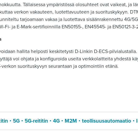
okkuutta. Tällaisessa ympäristössä olosuhteet ovat vaikeat, ja lä
vaikuttaa verkon vakauteen, luotettavuuteen ja suorituskykyyn. D
uunniteltu tarjoamaan vakaa ja luotettava sisäänrakennettu 4G/5G
a Wi-Fi- ja E-Mark-sertifioinnilla EN50155-, EN45545- ja EN50121-3
a
idaan hallita helposti keskitetysti D-Linkin D-ECS-pilvialustalla. 
yttäjä voi ohjata ja konfiguroida useita verkkolaitteita yhdestä kä
-verkon suorituskyvyn seurantaan ja optimointiin etänä.
titin
5G
5G-reititin
4G
M2M
teollisuusautomaatio