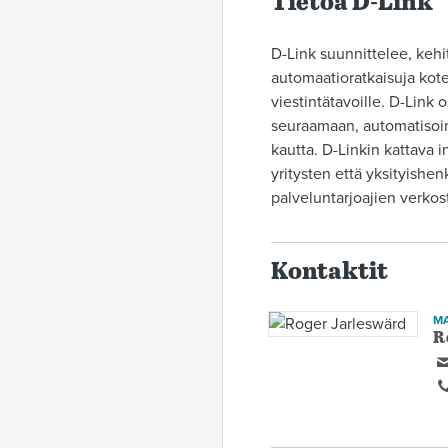
Tietoa D-Link
D-Link suunnittelee, kehit
automaatioratkaisuja kotei
viestintätavoille. D-Link 
seuraamaan, automatisoim
kautta. D-Linkin kattava i
yritysten että yksityishen
palveluntarjoajien verkost
Kontaktit
M
R