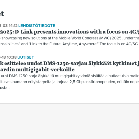
et
-03 14:12
LEHDISTÖTIEDOTE
025: D-Link presents innovations with a focus on 4G/
s showcasing new solutions at the Mobile World Congress (MWC) 2025, under th
 Possibilities” and “Link to the Future, Anytime, Anywhere.” The focus is on 4G/5G
-18 10:38
UUTISET
k esittelee uudet DMS-1250-sarjan älykkäät kytkimet 
ardin multigigabit-verkoille
 uusi DMS-1250-sarja älykkäitä multigigabitkytkimiä sisältää ainutlaatuisia mallej
ltu vastaamaan erityistarpeita ja tarjoaa 2,5 Gbps:n siirtonopeuden, erittäin nope
usta...