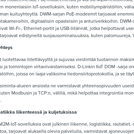
monenlaisiin IoT-sovelluksiin, kuten mobiiliympäristöihin, väliai
ilman kuituyhteyttä. DWM-sarjan PoE-modeemit tarjoavat enemmä
ntakameroihin, digitaalisiin opasteisiin ja anturiverkkoihin. DWM-
at Wi-Fi-, Ethernet-portit ja USB-liitännät, jotka helpottavat use
 tarjoavat edistyneitä suojausominaisuuksia, kuten palomuureja, V
yhteys
t luotettavaa liitettävyyttä ja sujuvaa viestintää tuotannon maksi
ja toimintojen virtaviivaistamiseksi. D-Linkin IIoT DOM -sarja on 
stöihin, joissa on laaja valikoima tiedonsiirtoprotokollia, ja se tä
toiminta-alueen ansiosta ne varmistavat yhteensopivuuden usei
 kuten Modbusin ja TCP:n, välillä, mikä helpottaa integrointia mon
.
iikka liikenteessä ja kuljetuksissa
-IoT-sovelluksia ovat julkinen liikenne, logistiikka, rautatiet, o
ietoa, tarjoavat aluksella olevia palveluita, varmistavat ajoneuvoje