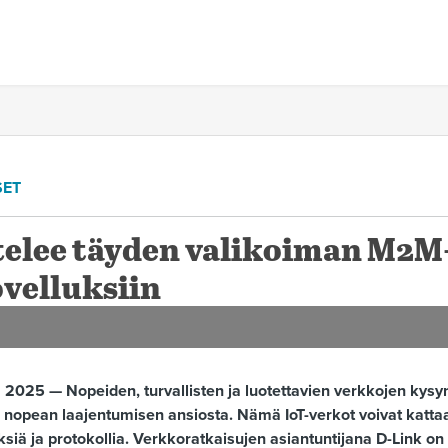
SET
ttelee täyden valikoiman M2M
ovelluksiin
 2025 — Nopeiden, turvallisten ja luotettavien verkkojen kysy
 nopean laajentumisen ansiosta. Nämä IoT-verkot voivat kattaa
ksiä ja protokollia. Verkkoratkaisujen asiantuntijana D-Link on