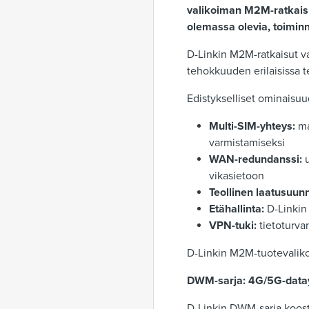
valikoiman M2M-ratkaisuja
olemassa olevia, toimin
D-Linkin M2M-ratkaisut v
tehokkuuden erilaisissa t
Edistykselliset ominaisuu
Multi-SIM-yhteys:
ma
varmistamiseksi
WAN-redundanssi:
u
vikasietoon
Teollinen laatusuunn
Etähallinta:
D-Linkin
VPN-tuki:
tietoturva
D-Linkin M2M-tuotevalikoi
DWM-sarja: 4G/5G-datay
D-Linkin DWM-sarja koost