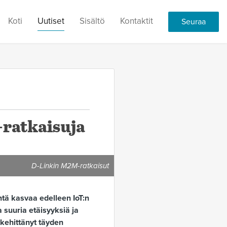
Koti
Uutiset
Sisältö
Kontaktit
Seuraa
-ratkaisuja
D-Linkin M2M-ratkaisut
ntä kasvaa edelleen IoT:n
 suuria etäisyyksiä ja
 kehittänyt täyden