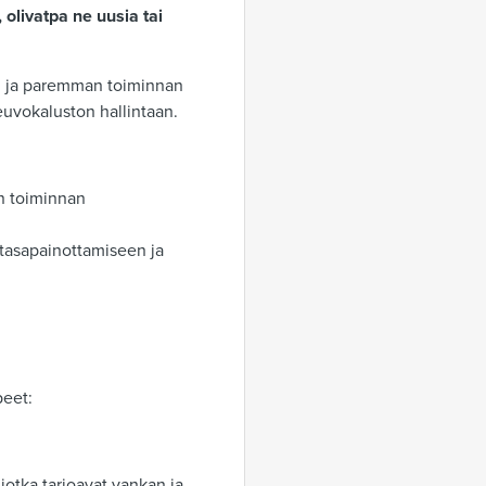
 olivatpa ne uusia tai
on ja paremman toiminnan
euvokaluston hallintaan.
n toiminnan
tasapainottamiseen ja
peet:
otka tarjoavat vankan ja