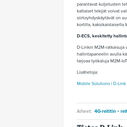
parantavat kuljetusten teh
kaltaiset tekijät voivat 
siirtoyhdyskäytävät on s
kortilla, kaksikaistaisell
D-ECS, keskitetty hallint
D-Linkin M2M-ratkaisuja vo
hallintapaneelin avulla kä
tarjoaa työkaluja M2M-IoT
Lisätietoja:
Mobile Solutions | D-Link
Aiheet:
4G-reititin
rei