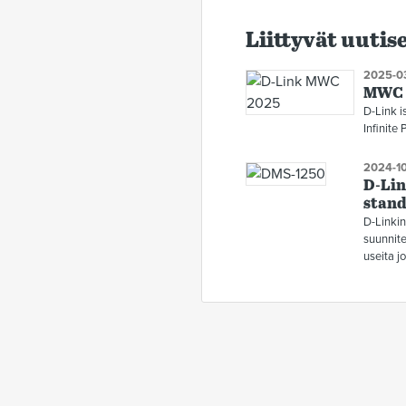
Liittyvät uutis
2025-03
MWC 2
D-Link i
Infinite
2024-10
D-Lin
stand
D-Linkin
suunnite
useita jo