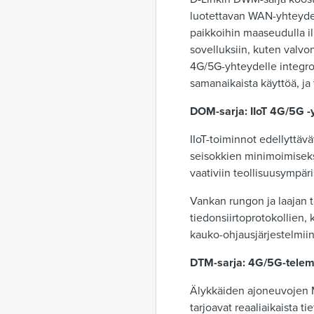
luotettavan WAN-yhteyden 
paikkoihin maaseudulla 
sovelluksiin, kuten valvo
4G/5G-yhteydelle integroiv
samanaikaista käyttöä, ja
DOM-sarja: IIoT 4G/5G -
IIoT-toiminnot edellyttävä
seisokkien minimoimiseksi 
vaativiin teollisuusympäri
Vankan rungon ja laajan 
tiedonsiirtoprotokollien,
kauko-ohjausjärjestelmiin
DTM-sarja: 4G/5G-telemat
Älykkäiden ajoneuvojen M2M
tarjoavat reaaliaikaista t