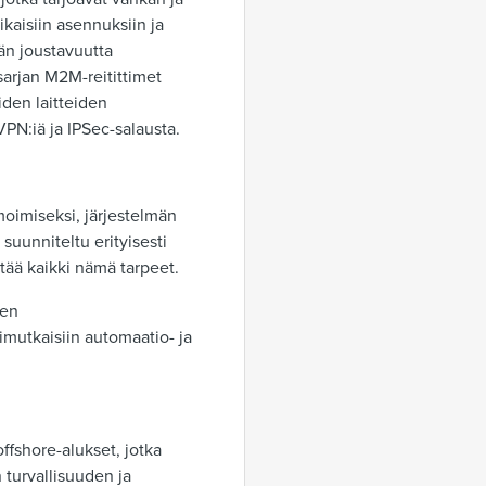
kaisiin asennuksiin ja
n joustavuutta
sarjan M2M-reitittimet
iden laitteiden
PN:iä ja IPSec-salausta.
moimiseksi, järjestelmän
suunniteltu erityisesti
yttää kaikki nämä tarpeet.
den
imutkaisiin automaatio- ja
ffshore-alukset, jotka
n turvallisuuden ja