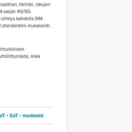
mpötilan, tärinän, iskujen
TM-sarjan 4G/5G-
-yhteys kahdella SIM-
-2-standardien mukaisesti.
Intuitiivisen
yttöliittymästä, mikä
IoT
IIoT
modeemi