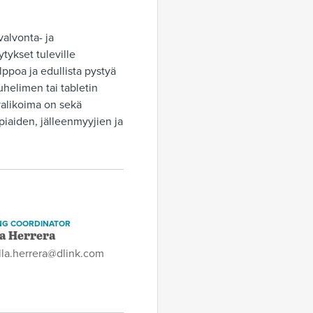
valvonta- ja
tykset tuleville
lppoa ja edullista pystyä
helimen tai tabletin
 valikoima on sekä
piaiden, jälleenmyyjien ja
NG COORDINATOR
a Herrera
lla.herrera@dlink.com