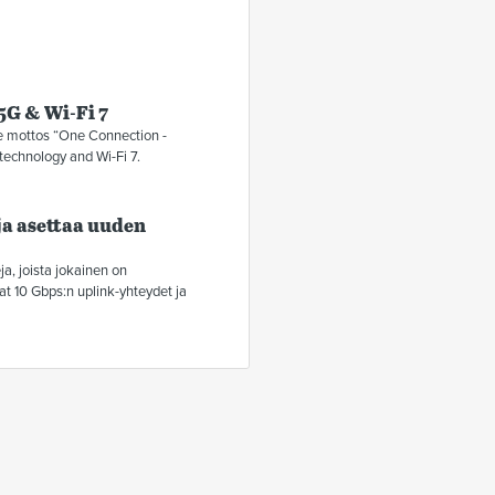
5G & Wi-Fi 7
e mottos “One Connection -
 technology and Wi-Fi 7.
ja asettaa uuden
a, joista jokainen on
at 10 Gbps:n uplink-yhteydet ja