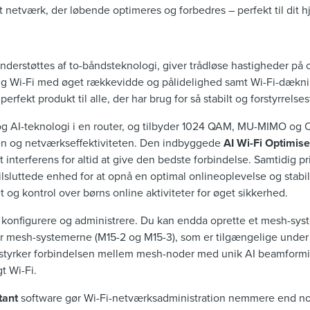
t netværk, der løbende optimeres og forbedres – perfekt til dit hj
nderstøttes af to-båndsteknologi, giver trådløse hastigheder på o
rtig Wi-Fi med øget rækkevidde og pålidelighed samt Wi-Fi-dækni
erfekt produkt til alle, der har brug for så stabilt og forstyrrelses
og AI-teknologi i en router, og tilbyder 1024 QAM, MU-MIMO og
n og netværkseffektiviteten. Den indbyggede
AI Wi-Fi Optimise
interferens for altid at give den bedste forbindelse. Samtidig pr
ilsluttede enhed for at opnå en optimal onlineoplevelse og stabil
et og kontrol over børns online aktiviteter for øget sikkerhed.
t konfigurere og administrere. Du kan endda oprette et mesh-s
ler mesh-systemerne (M15-2 og M15-3), som er tilgængelige under
 styrker forbindelsen mellem mesh-noder med unik AI beamformin
gt Wi-Fi.
tant
software gør Wi-Fi-netværksadministration nemmere end n