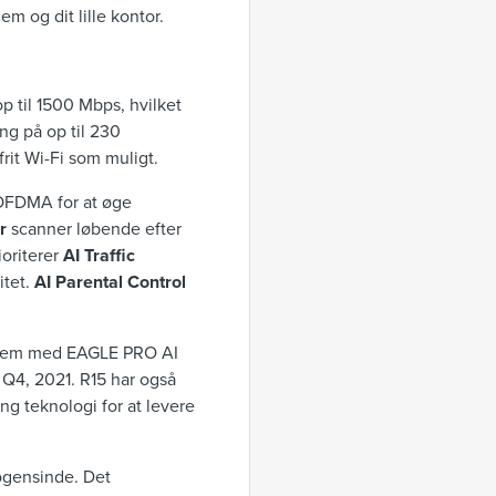
em og dit lille kontor.
p til 1500 Mbps, hvilket
ng på op til 230
frit Wi-Fi som muligt.
 OFDMA for at øge
r
scanner løbende efter
ioriterer
AI Traffic
itet.
AI Parental Control
ystem med EAGLE PRO AI
 Q4, 2021. R15 har også
g teknologi for at levere
ogensinde. Det