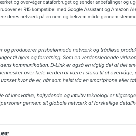
ket og overvåger dataforbruget og sender anbefalinger og ugen
udover er R15 kompatibel med Google Assistant og Amazon Ale
trere deres netværk på en nem og bekvem måde gennem stemmes
ler og producerer prisbelønnede netværk og trådløse produk
inger til hjem og forretning. Som en verdensledende virkso
idens kommunikation. D-Link er også en vigtig del af det smar
nnesker over hele verden at være i stand til at overvåge, 
uanset hvor de er, når som helst via en smartphone eller tabl
e af innovative, højtydende og intuitiv teknologi er tilgænge
personer gennem sit globale netværk af forskellige detailha
ner