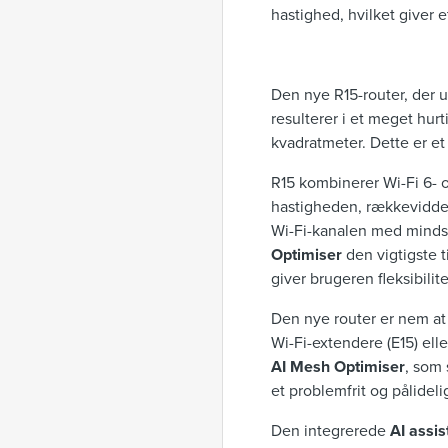
hastighed, hvilket giver e
Den nye R15-router, der u
resulterer i et meget hu
kvadratmeter. Dette er et p
R15 kombinerer Wi-Fi 6- 
hastigheden, rækkevidde
Wi-Fi-kanalen med mindst 
Optimiser
den vigtigste t
giver brugeren fleksibilit
Den nye router er nem a
Wi-Fi-extendere (E15) el
AI Mesh Optimiser
, som
et problemfrit og pålideli
Den integrerede
AI assis