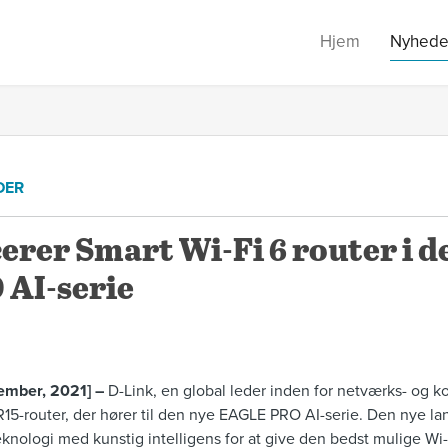
Hjem
Nyhede
DER
erer Smart Wi-Fi 6 router i d
AI-serie
mber, 2021] –
D-Link, en global leder inden for netværks- og 
15-router, der hører til den nye EAGLE PRO AI-serie. Den nye l
eknologi med kunstig intelligens for at give den bedst mulige W