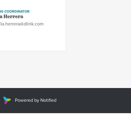
NG COORDINATOR
a Herrera
lla.herrera@dlink.com
Powered by Notified