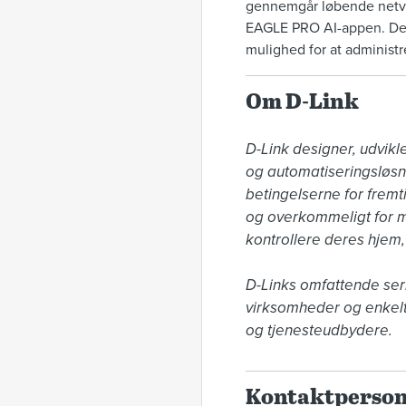
gennemgår løbende netvær
EAGLE PRO AI-appen. Der
mulighed for at adminis
Om D-Link
D-Link designer, udvik
og automatiseringsløsn
betingelserne for fremt
og overkommeligt for me
kontrollere deres hjem, 
D-Links omfattende seri
virksomheder og enkelt
og tjenesteudbydere.
Kontaktperso