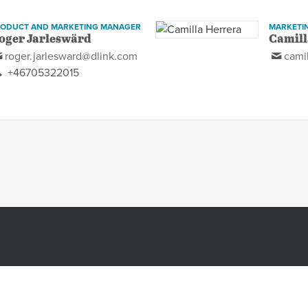
RODUCT AND MARKETING MANAGER
MARKETI
oger Jarleswärd
Camill
roger.jarlesward@dlink.com
cami
+46705322015