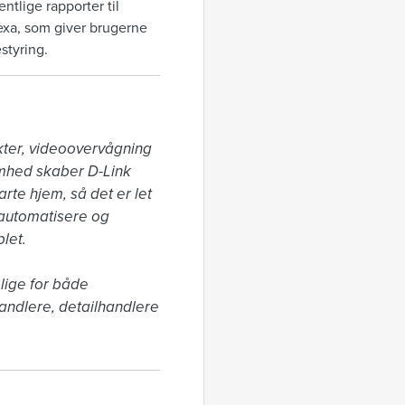
tlige rapporter til
xa, som giver brugerne
tyring.
ter, videoovervågning 
mhed skaber D-Link 
te hjem, så det er let 
automatisere og 
et.

lige for både 
ndlere, detailhandlere 