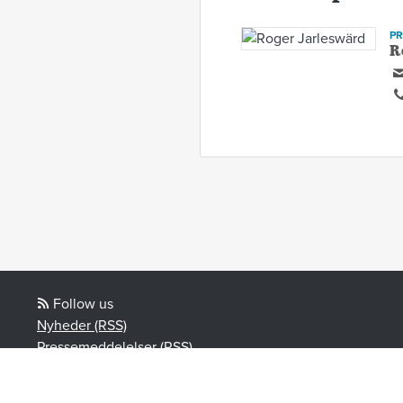
P
R
Follow us
Nyheder (RSS)
Pressemeddelelser (RSS)
Blogindlæg (RSS)