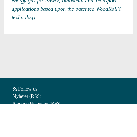
energy gas for Power, Industrial and Transport 
applications based upon the patented WoodRoll® 
technology
Follow us
Nyheter (RSS)
Pressmeddelanden (RSS)
Bloggposter (RSS)
Powered by Notified