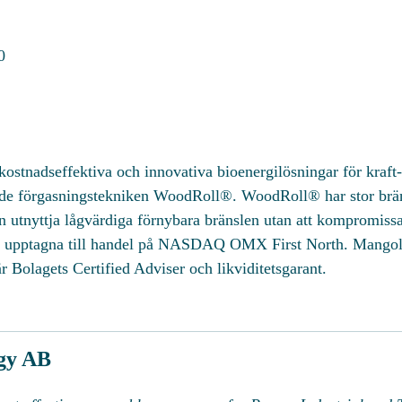
0
ostnadseffektiva och innovativa bioenergilösningar för kraft-
ade förgasningstekniken WoodRoll®. WoodRoll® har stor bränsl
an utnyttja lågvärdiga förnybara bränslen utan att kompromiss
 är upptagna till handel på NASDAQ OMX First North. Mang
r Bolagets Certified Adviser och likviditetsgarant.
gy AB