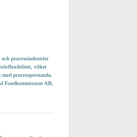
 och processindustrier
eflexibilitet, vilket
a med processprestanda.
old Fondkommission AB,