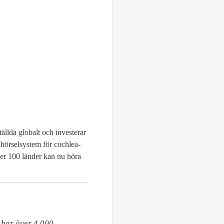
ällda globalt och investerar
 hörselsystem för cochlea-
ver 100 länder kan nu höra
har över 4 000 