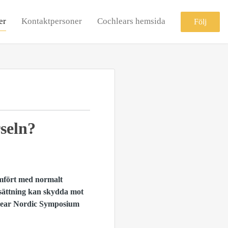
er
Kontaktpersoner
Cochlears hemsida
Följ
seln?
ämfört med normalt
dsättning kan skydda mot
hlear Nordic Symposium