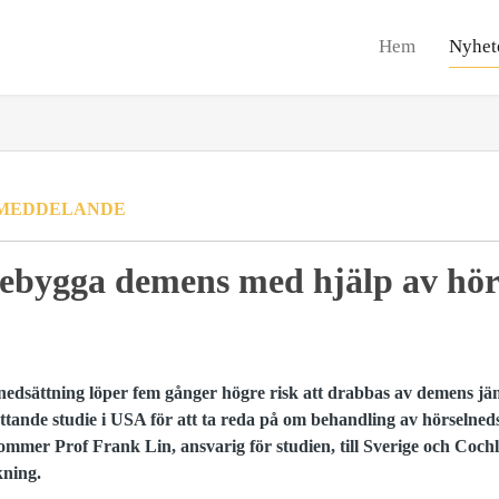
Hem
Nyhet
MEDDELANDE
ebygga demens med hjälp av hör
nedsättning löper fem gånger högre risk att drabbas av demens j
tande studie i USA för att ta reda på om behandling av hörselne
ommer Prof Frank Lin, ansvarig för studien, till Sverige och Coc
kning.