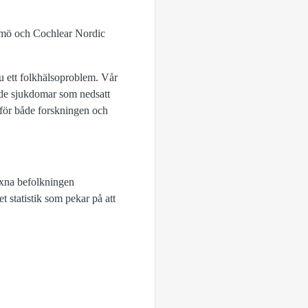
almö och Cochlear Nordic
nu ett folkhälsoproblem. Vår
erade sjukdomar som nedsatt
r för både forskningen och
uxna befolkningen
t statistik som pekar på att