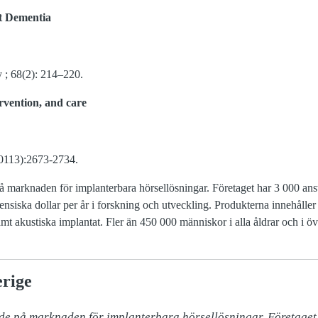
t Dementia
 ; 68(2): 214–220.
rvention, and care
0113):2673-2734.
å marknaden för implanterbara hörsellösningar. Företaget har 3 000 anst
ensiska dollar per år i forskning och utveckling. Produkterna innehåller
mt akustiska implantat. Fler än 450 000 människor i alla åldrar och i ö
rige
de på marknaden för implanterbara hörsellösningar. Företaget 