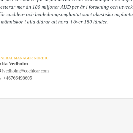
vesterar mer än 180 miljoner AUD per år i forskning och utveck
för cochlea- och benledningsimplantat samt akustiska implantat
människor i alla åldrar att höra  i över 180 länder.
ENERAL MANAGER NORDIC
otta Vedholm
lvedholm@cochlear.com
+46766498605