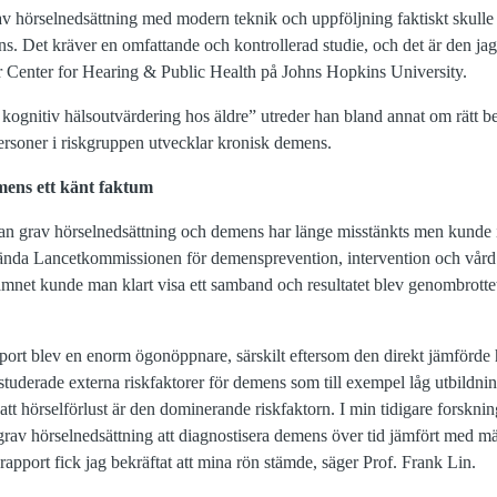
 av hörselnedsättning med modern teknik och uppföljning faktiskt skulle
. Det kräver en omfattande och kontrollerad studie, och det är den j
r Center for Hearing & Public Health på Johns Hopkins University.
ognitiv hälsoutvärdering hos äldre” utreder han bland annat om rätt b
ersoner i riskgruppen utvecklar kronisk demens.
mens ett känt faktum
lan grav hörselnedsättning och demens har länge misstänkts men kunde in
erkända Lancetkommissionen för demensprevention, intervention och vå
 ämnet kunde man klart visa ett samband och resultatet blev genombrottet
ort blev en enorm ögonöppnare, särskilt eftersom den direkt jämförde
studerade externa riskfaktorer för demens som till exempel låg utbildni
att hörselförlust är den dominerande riskfaktorn. I min tidigare forsknin
grav hörselnedsättning att diagnostisera demens över tid jämfört med 
port fick jag bekräftat att mina rön stämde, säger Prof. Frank Lin.