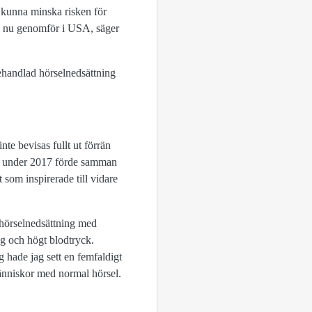
 kunna minska risken för
ag nu genomför i USA, säger
ehandlad hörselnedsättning
te bevisas fullt ut förrän
rd under 2017 förde samman
 som inspirerade till vidare
 hörselnedsättning med
ng och högt blodtryck.
g hade jag sett en femfaldigt
människor med normal hörsel.