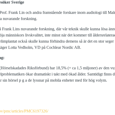
esöker Sverige
rof. Frank Lin och andra framstående forskare inom audiologi till M
ra nuvarande forskning.
på Frank Lins nuvarande forskning, där vår teknik skulle kunna lösa än
t höja människors livskvalitet, inte minst när det kommer till åldersrelat
rselimplantat också skulle kunna förhindra demens så är det en stor sege
 säger Lotta Vedholm, VD på Cochlear Nordic AB.
ng:
 (Hörselskadades Riksförbund) har 18,5% (= ca 1,5 miljoner) av den v
lproblematiken ökar dramatiskt i takt med ökad ålder. Samtidigt finns de
r sin hörsel p g a de lyssnar på mobila enheter med för hög volym.
gov/pmc/articles/PMC6197326/