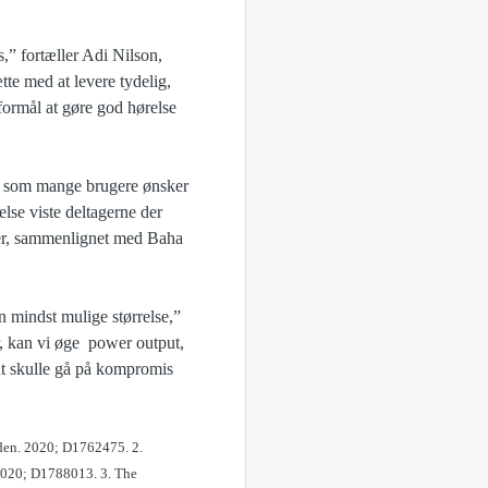
s,” fortæller Adi Nilson,
te med at levere tydelig,
 formål at gøre god hørelse
et som mange brugere ønsker
else viste deltagerne der
lser, sammenlignet med Baha
n mindst mulige størrelse,”
, kan vi øge power output,
 at skulle gå på kompromis
den. 2020; D1762475. 2.
 2020; D1788013. 3. The