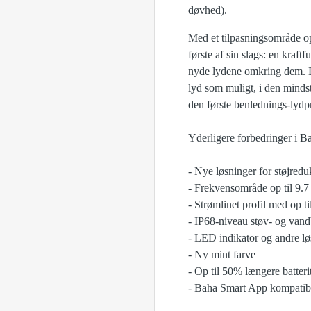
døvhed).
Med et tilpasningsområde o
første af sin slags: en kraf
nyde lydene omkring dem. Den
lyd som muligt, i den mind
den første benlednings-lydp
Yderligere forbedringer i Ba
- Nye løsninger for støjred
- Frekvensområde op til 9.
- Strømlinet profil med op t
- IP68-niveau støv- og vand
- LED indikator og andre lø
- Ny mint farve
- Op til 50% længere batteri
- Baha Smart App kompatib