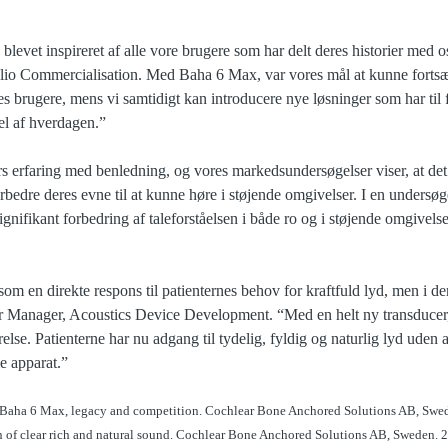
blevet inspireret af alle vore brugere som har delt deres historier med o
olio Commercialisation. Med Baha 6 Max, var vores mål at kunne fortsæt
ores brugere, mens vi samtidigt kan introducere nye løsninger som har til
el af hverdagen.”
s erfaring med benledning, og vores markedsundersøgelser viser, at d
orbedre deres evne til at kunne høre i støjende omgivelser. I en undersøg
gnifikant forbedring af taleforståelsen i både ro og i støjende omgive
m en direkte respons til patienternes behov for kraftfuld lyd, men i de
or Manager, Acoustics Device Development. “Med en helt ny transducer
rrelse. Patienterne har nu adgang til tydelig, fyldig og naturlig lyd uden
e apparat.”
a Baha 6 Max, legacy and competition. Cochlear Bone Anchored Solutions AB, Swe
n of clear rich and natural sound. Cochlear Bone Anchored Solutions AB, Sweden.