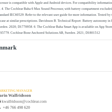
ssor is compatible with Apple and Android devices. For compatibility information
.
4. The Cochlear Baha 6 Max Sound Processor, with battery compartment excluded, i
Standard IEC60529. Refer to the relevant user guide for more information. Tested by 
 case at similar prescriptions. Davidsson B. Technical Report: Battery autonomy i
eden. 2020; D1770958. 6. The Cochlear Baha Smart App is available on App Store 
S5779. Cochlear Bone Anchored Solutions AB, Sweden.
2021; D1801512
anmark
ARKETING MANAGER
arin Walfridsson
kwalfridsson@cochlear.com
+46 766 498 620