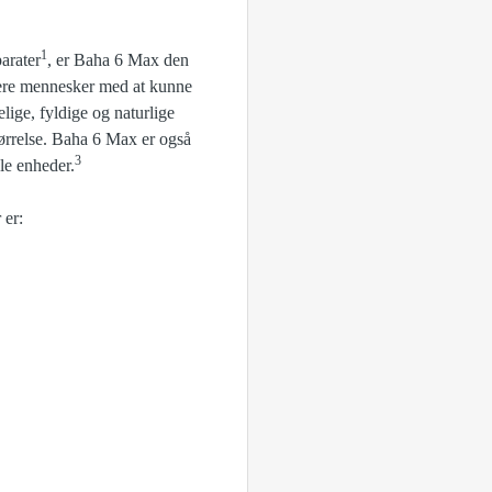
1
arater
, er Baha 6 Max den
 flere mennesker med at kunne
lige, fyldige og naturlige
tørrelse. Baha 6 Max er også
3
le enheder.
 er: