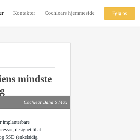
er
Kontakter
Cochlears hjemmeside
Følg os
iens mindste
ng
Cochlear Baha 6 Max
 implanterbare
ssor, designet til at
 og SSD (enkelsidig