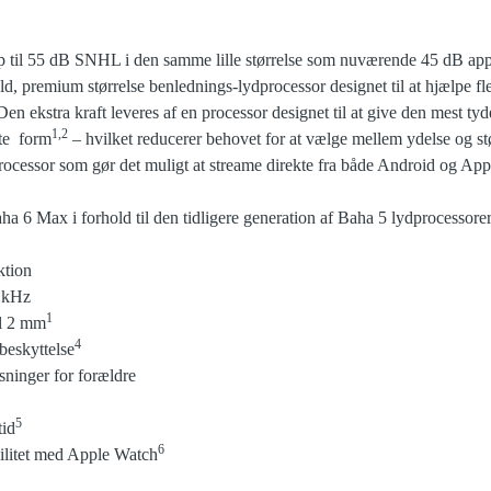
p til 55 dB SNHL i den samme lille størrelse som nuværende 45 dB app
tfuld, premium størrelse benlednings-lydprocessor designet til at hjælpe
 ekstra kraft leveres af en processor designet til at give den mest tyde
1,2
ste form
– hvilket reducerer behovet for at vælge mellem ydelse og s
rocessor som gør det muligt at streame direkte fra både Android og App
ha 6 Max i forhold til den tidligere generation af Baha 5 lydprocessorer
uktion
7 kHz
1
il 2 mm
4
beskyttelse
sninger for forældre
5
tid
6
ilitet med Apple Watch