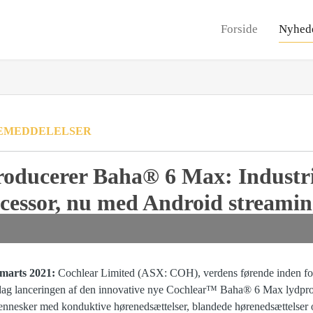
Forside
Nyhed
EMEDDELELSER
roducerer Baha® 6 Max: Industr
cessor, nu med Android streami
marts 2021:
Cochlear Limited (ASX: COH), verdens førende inden for
dag lanceringen af den innovative nye Cochlear™ Baha® 6 Max lydproce
mennesker med konduktive hørenedsættelser, blandede hørenedsættelser