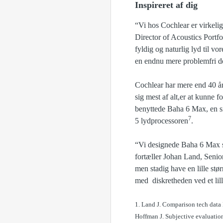
Inspireret af dig
“Vi hos Cochlear er virkelig 
Director of Acoustics Portf
fyldig og naturlig lyd til v
en endnu mere problemfri d
Cochlear har mere end 40 år
sig mest af alt,er at kunne f
benyttede Baha 6 Max, en si
7
5 lydprocessoren
.
“Vi designede Baha 6 Max so
fortæller Johan Land, Seni
men stadig have en lille stø
med diskretheden ved et lill
1. Land J. Comparison tech dat
Hoffman J. Subjective evaluatio