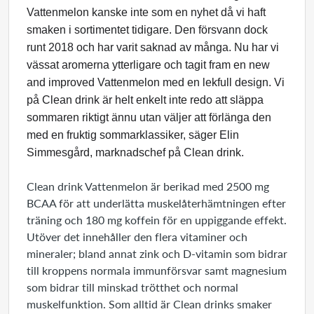
Vattenmelon kanske inte som en nyhet då vi haft
smaken i sortimentet tidigare. Den försvann dock
runt 2018 och har varit saknad av många. Nu har vi
vässat aromerna ytterligare och tagit fram en new
and improved Vattenmelon med en lekfull design. Vi
på Clean drink är helt enkelt inte redo att släppa
sommaren riktigt ännu utan väljer att förlänga den
med en fruktig sommarklassiker, säger Elin
Simmesgård, marknadschef på Clean drink.
Clean drink Vattenmelon är berikad med 2500 mg
BCAA för att underlätta muskelåterhämtningen efter
träning och 180 mg koffein för en uppiggande effekt.
Utöver det innehåller den flera vitaminer och
mineraler; bland annat zink och D-vitamin som bidrar
till kroppens normala immunförsvar samt magnesium
som bidrar till minskad trötthet och normal
muskelfunktion. Som alltid är Clean drinks smaker