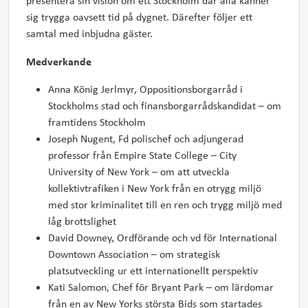
presentera sin vision om ett Stockholm där alla känner
sig trygga oavsett tid på dygnet. Därefter följer ett
samtal med inbjudna gäster.
Medverkande
Anna König Jerlmyr, Oppositionsborgarråd i
Stockholms stad och finansborgarrådskandidat – om
framtidens Stockholm
Joseph Nugent, Fd polischef och adjungerad
professor från Empire State College – City
University of New York – om att utveckla
kollektivtrafiken i New York från en otrygg miljö
med stor kriminalitet till en ren och trygg miljö med
låg brottslighet
David Downey, Ordförande och vd för International
Downtown Association – om strategisk
platsutveckling ur ett internationellt perspektiv
Kati Salomon, Chef för Bryant Park – om lärdomar
från en av New Yorks största Bids som startades