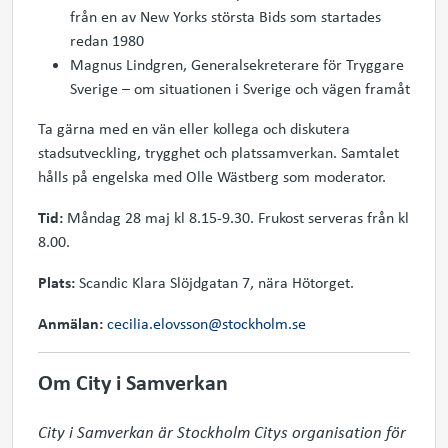
från en av New Yorks största Bids som startades
redan 1980
Magnus Lindgren, Generalsekreterare för Tryggare
Sverige – om situationen i Sverige och vägen framåt
Ta gärna med en vän eller kollega och diskutera
stadsutveckling, trygghet och platssamverkan. Samtalet
hålls på engelska med Olle Wästberg som moderator.
Tid:
Måndag 28 maj kl 8.15­-9.30. Frukost serveras från kl
8.00.
Plats:
Scandic Klara Slöjdgatan 7, nära Hötorget.
Anmälan:
cecilia.elovsson@stockholm.se
Om City i Samverkan
City i Samverkan är Stockholm Citys organisation för 