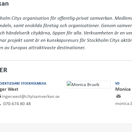
kan
kholm Citys organisation för offentlig-privat samverkan. Medle
andeln, samt enskilda företag och organisationer. Genom samverk
ch händelserik citykärna, öppen för alla. Verksamheten är en ver
ar projekt samt är en kunskapsresurs för Stockholm Citys aktörer
n av Europas attraktivaste destinationer.
ER
OJEKTLEDARE STOCKHOLMSJUL
VD
nger West
Monica 
inger.west@cityisamverkan.se
monica.
070-674 80 48