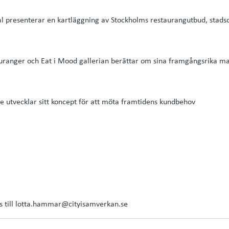
 presenterar en kartläggning av Stockholms restaurangutbud, stadsd
auranger och Eat i Mood gallerian berättar om sina framgångsrika m
e utvecklar sitt koncept för att möta framtidens kundbehov
s till lotta.hammar@cityisamverkan.se