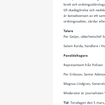
brott och ordningsstörninga
till skadegörelse och nedsk
är konsekvensen av ett samh
ordningsvakter, värdar ell
Talare
Per Geijer, säkerhetschef 
Salam Kurda, handlare i H
Paneldeltagare
Representant från Polisen
Per Eriksson, Senior Adviso
Magnus Lindgren, Generals
Moderator är journalisten 
Tid:
Torsdagen den 5 mars, 