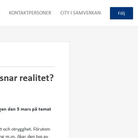
KONTAKTPERSONER
CITY I SAMVERKAN
Följ
snar realitet?
dagen den 5 mars på temat
tt och otrygghet. Förutom
ing m.m. ökar den typ av