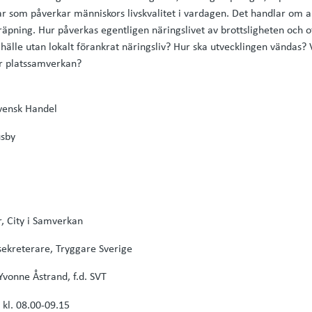
r som påverkar människors livskvalitet i vardagen. Det handlar om all
räpning. Hur påverkas egentligen näringslivet av brottsligheten och 
älle utan lokalt förankrat näringsliv? Hur ska utvecklingen vändas? V
er platssamverkan?
Svensk Handel
usby
r, City i Samverkan
ekreterare, Tryggare Sverige
Yvonne Åstrand, f.d. SVT
kl. 08.00-09.15