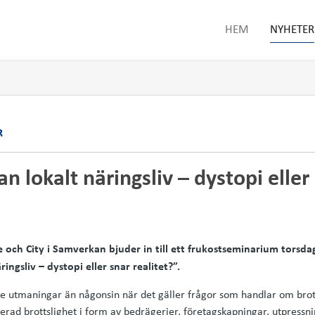
HEM
NYHETER
R
n lokalt näringsliv – dystopi eller 
ge och City i Samverkan bjuder in till ett frukostseminarium tors
ingsliv – dystopi eller snar realitet?”.
örre utmaningar än någonsin när det gäller frågor som handlar om bro
rad brottslighet i form av bedrägerier, företagskapningar, utpressn