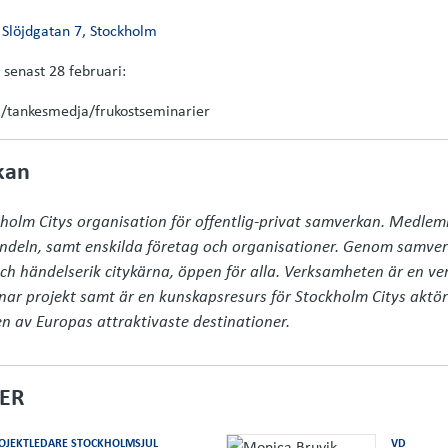
,
Slöjdgatan 7, Stockholm
 senast 28 februari:
g/tankesmedja/frukostseminarier
kan
kholm Citys organisation för offentlig-privat samverkan. Medle
andeln, samt enskilda företag och organisationer. Genom samverk
ch händelserik citykärna, öppen för alla. Verksamheten är en ver
ar projekt samt är en kunskapsresurs för Stockholm Citys aktörer
n av Europas attraktivaste destinationer.
ER
OJEKTLEDARE STOCKHOLMSJUL
VD