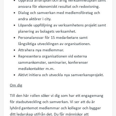
Upprätta affärsplan och årlig verksamhetsplan samt
ansvara för ekonomiskt resultat och redovisning.
Dialog och samverkan med medlemsföretag och
andra aktörer i city.
Löpande uppföljning av verksamhetens projekt samt
planering av bolagets verksamhet.
Personalansvar för 15 medarbetare samt
långsiktiga utvecklingen av organisationen.
Attrahera nya medlemmar.
Representera organisationen vid externa
sammankomster, seminarier, konferenser
mediakontakter m.m.
Aktivt initiera och utveckla nya samverkansprojekt.
Om dig
Till den här rollen söker vi dig som har ett engagemang
för stadsutveckling och samverkan. Vi ser att du är
lyhörd gentemot medlemmar och kollegor och bygger
ditt ledarskap utifrån det. Du får människor att