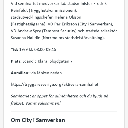
Vid seminariet medverkar f.d. stadsminister Fredrik
Reinfeldt (Trygghetskommissionen),
stadsutvecklingschefen Helena Olsson
(Fastighetsägarna), VD Per Eriksson (City i Samverkan),
VD Andrew Spry (Tempest Security) och stadsdelsdirektör
Susanna Halldin (Norrmalms stadsdelsförvaltning).
Tid:
19/9 kl. 08.00-09.15
Plats:
Scandic Klara, Slöjdgatan 7
Anmälan:
via länken nedan
https://tryggaresverige.org/aktivera-samhallet
Seminariet är öppet för allmänheten och du bjuds på
frukos
t. Varmt välkommen!
Om City i Samverkan