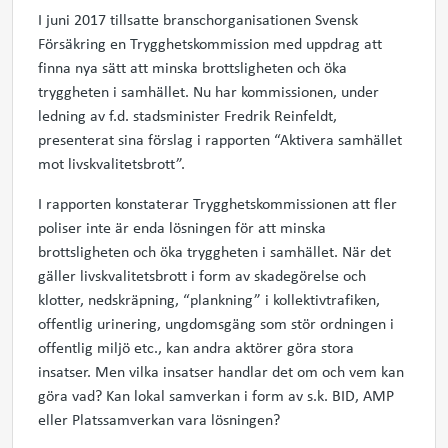
I juni 2017 tillsatte branschorganisationen Svensk
Försäkring en Trygghetskommission med uppdrag att
finna nya sätt att minska brottsligheten och öka
tryggheten i samhället. Nu har kommissionen, under
ledning av f.d. stadsminister Fredrik Reinfeldt,
presenterat sina förslag i rapporten “Aktivera samhället
mot livskvalitetsbrott”.
I rapporten konstaterar Trygghetskommissionen att fler
poliser inte är enda lösningen för att minska
brottsligheten och öka tryggheten i samhället. När det
gäller livskvalitetsbrott i form av skadegörelse och
klotter, nedskräpning, “plankning” i kollektivtrafiken,
offentlig urinering, ungdomsgäng som stör ordningen i
offentlig miljö etc., kan andra aktörer göra stora
insatser. Men vilka insatser handlar det om och vem kan
göra vad? Kan lokal samverkan i form av s.k. BID, AMP
eller Platssamverkan vara lösningen?