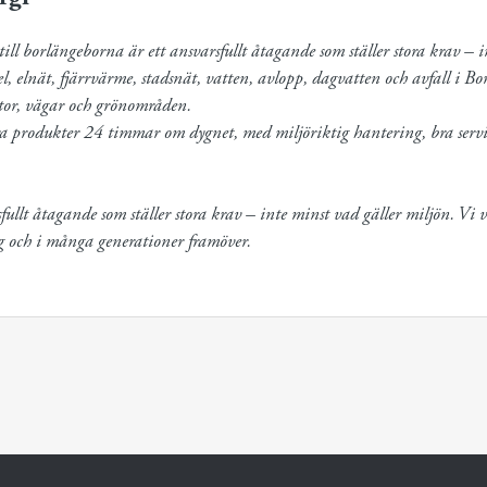
ill borlängeborna är ett ansvarsfullt åtagande som ställer stora krav – i
l, elnät, fjärrvärme, stadsnät, vatten, avlopp, dagvatten och avfall i Bo
r, vägar och grönområden.

ra produkter 24 timmar om dygnet, med miljöriktig hantering, bra service 
ullt åtagande som ställer stora krav – inte minst vad gäller miljön. Vi v
ag och i många generationer framöver.