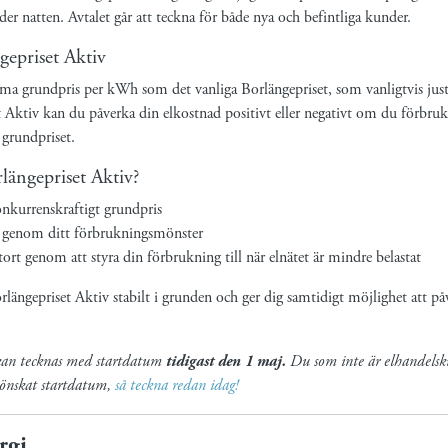
der natten. Avtalet går att teckna för både nya och befintliga kunder.
gepriset Aktiv
ma grundpris per kWh som det vanliga Borlängepriset, som vanligtvis just
t Aktiv kan du påverka din elkostnad positivt eller negativt om du förbruka
n grundpriset.
rlängepriset Aktiv?
onkurrenskraftigt grundpris
t genom ditt förbrukningsmönster
tort genom att styra din förbrukning till när elnätet är mindre belastat
rlängepriset Aktiv stabilt i grunden och ger dig samtidigt möjlighet att 
 kan tecknas med startdatum
tidigast den 1 maj.
Du som inte är elhandelsku
önskat startdatum,
så teckna redan idag!
rgi