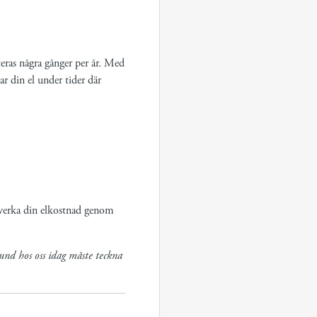
eras några gånger per år. Med
r din el under tider där
påverka din elkostnad genom
nd hos oss idag måste teckna