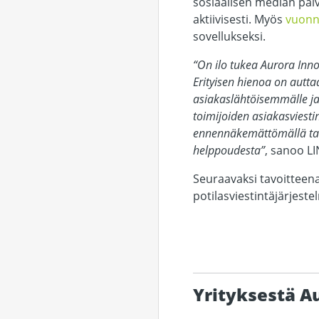
sosiaalisen median pal
aktiivisesti. Myös
vuonn
sovellukseksi.
“On ilo tukea Aurora Inn
Erityisen hienoa on autt
asiakaslähtöisemmälle ja
toimijoiden asiakasviesti
ennennäkemättömällä tava
helppoudesta”
, sanoo LI
Seuraavaksi tavoitteen
potilasviestintäjärjest
Yrityksestä A