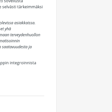
ti sovellusta
 selvästi tärkeimmäksi
levissa asiakkaissa.
set yhä
tamaan terveydenhuollon
omatisoinnin
n saatavuudesta ja
ppin integroinnista