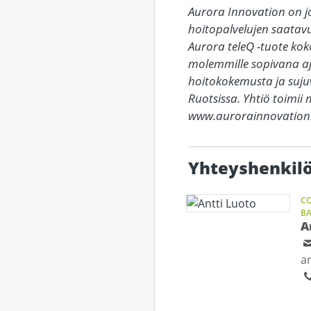
Aurora Innovation on j
hoitopalvelujen saatavu
Aurora teleQ -tuote kok
molemmille sopivana aj
hoitokokemusta ja suju
Ruotsissa. Yhtiö toimii
www.aurorainnovatio
Yhteyshenkil
CO
BA
A
a