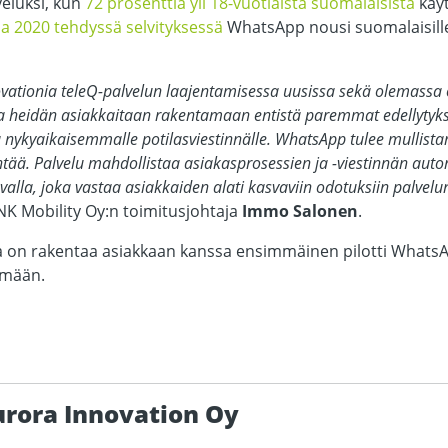
veluksi, kun
72 prosenttia yli 18-vuotiaista suomalaisista
käyt
a 2020 tehdyssä selvityksessä
WhatsApp nousi suomalaisille
ovationia teleQ-palvelun laajentamisessa uusissa sekä olemassa o
aa heidän asiakkaitaan rakentamaan entistä paremmat edellytyk
 nykyaikaisemmalle potilasviestinnälle. WhatsApp tulee mullis
ntää. Palvelu mahdollistaa asiakasprosessien ja -viestinnän aut
lla, joka vastaa asiakkaiden alati kasvaviin odotuksiin palvelu
NK Mobility Oy:n toimitusjohtaja
Immo Salonen
.
a on rakentaa asiakkaan kanssa ensimmäinen pilotti WhatsA
elmään.
urora Innovation Oy