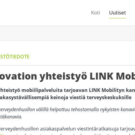
Koti
Uutiset
ISTÖTIEDOTE
ovation yhteistyö LINK Mob
hteistyö mobiilipalveluita tarjoavan LINK Mobilityn ka
iakasystävällisempiä keinoja viestiä terveyskeskuksille
terveydenhuollon välillä helpottuu tehostamalla nykyisten kanav
ntäkanavia.
Terveydenhuollon asiakaspalvelun viestintäratkaisuja tarjo