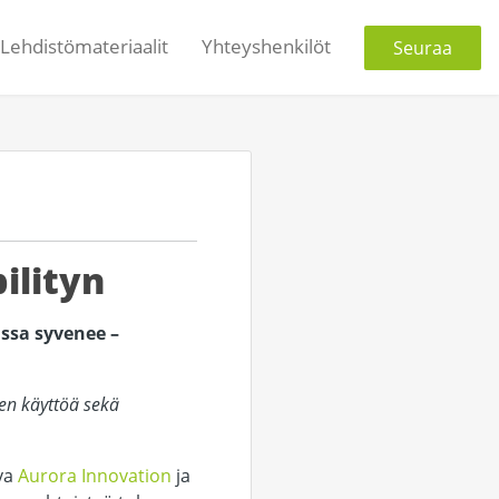
Lehdistömateriaalit
Yhteyshenkilöt
Seuraa
ilityn
nssa syvenee –
ien käyttöä sekä
ava
Aurora Innovation
ja