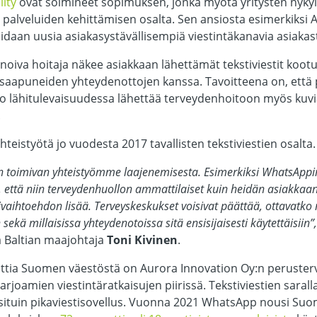
lity
ovat solmineet sopimuksen, jonka myötä yritysten nykyi
 palveluiden kehittämisen osalta. Sen ansiosta esimerkiksi 
idaan uusia asiakasystävällisempiä viestintäkanavia asiakas
inoiva hoitaja näkee asiakkaan lähettämät tekstiviestit ko
saapuneiden yhteydenottojen kanssa. Tavoitteena on, että p
 jo lähitulevaisuudessa lähettää terveydenhoitoon myös kuvia 
.
hteistyötä jo vuodesta 2017 tavallisten tekstiviestien osalta.
vin toimivan yhteistyömme laajenemisesta. Esimerkiksi WhatsAppi
i, että niin terveydenhuollon ammattilaiset kuin heidän asiakkaan
aihtoehdon lisää. Terveyskeskukset voisivat päättää, ottavatko
kä millaisissa yhteydenotoissa sitä ensisijaisesti käytettäisiin”,
 Baltian maajohtaja
Toni Kivinen
.
enttia Suomen väestöstä on Aurora Innovation Oy:n peruster
tarjoamien viestintäratkaisujen piirissä. Tekstiviestien sara
situin pikaviestisovellus. Vuonna 2021 WhatsApp nousi Su