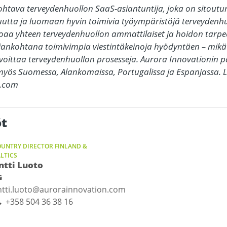
ohtava terveydenhuollon SaaS-asiantuntija, joka on sitout
utta ja luomaan hyvin toimivia työympäristöjä terveydenhuo
oaa yhteen terveydenhuollon ammattilaiset ja hoidon tarpees
ankohtana toimivimpia viestintäkeinoja hyödyntäen – mikä 
voittaa terveydenhuollon prosesseja. Aurora Innovationin p
 myös Suomessa, Alankomaissa, Portugalissa ja Espanjassa. Li
n.com
öt
UNTRY DIRECTOR FINLAND &
LTICS
ntti Luoto
ntti.luoto@aurorainnovation.com
+358 504 36 38 16