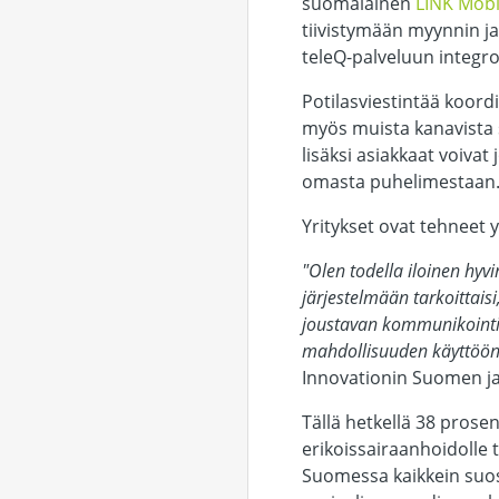
suomalainen
LINK Mobi
tiivistymään myynnin ja
teleQ-palveluun integro
Potilasviestintää koord
myös muista kanavista 
lisäksi asiakkaat voivat
omasta puhelimestaan
Yritykset ovat tehneet y
"Olen todella iloinen hy
järjestelmään tarkoittais
joustavan kommunikointiv
mahdollisuuden käyttöön se
Innovationin Suomen ja
Tällä hetkellä 38 pros
erikoissairaanhoidolle 
Suomessa kaikkein suo