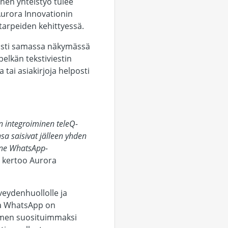
nen yhteistyö tulee
Aurora Innovationin
tarpeiden kehittyessä.
otusti samassa näkymässä
elkän tekstiviestin
tai asiakirjoja helposti
n integroiminen teleQ-
sa saisivat jälleen yhden
 ne WhatsApp-
kertoo Aurora
veydenhuollolle ja
lla WhatsApp on
omen suosituimmaksi