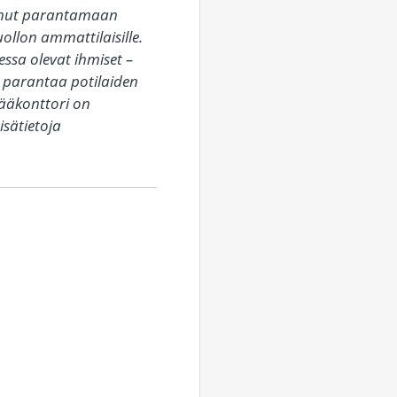
unut parantamaan 
llon ammattilaisille. 
sa olevat ihmiset – 
parantaa potilaiden 
ääkonttori on 
sätietoja 