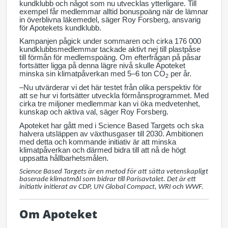
kundklubb och något som nu utvecklas ytterligare. Till
exempel får medlemmar alltid bonuspoäng när de lämnar
in överblivna läkemedel, säger Roy Forsberg, ansvarig
för Apotekets kundklubb.
Kampanjen pågick under sommaren och cirka 176 000
kundklubbsmedlemmar tackade aktivt nej till plastpåse
till förmån för medlemspoäng. Om efterfrågan på påsar
fortsätter ligga på denna lägre nivå skulle Apoteket
minska sin klimatpåverkan med 5–6 ton CO
per år.
2
–Nu utvärderar vi det här testet från olika perspektiv för
att se hur vi fortsätter utveckla förmånsprogrammet. Med
cirka tre miljoner medlemmar kan vi öka medvetenhet,
kunskap och aktiva val, säger Roy Forsberg.
Apoteket har gått med i Science Based Targets och ska
halvera utsläppen av växthusgaser till 2030. Ambitionen
med detta och kommande initiativ är att minska
klimatpåverkan och därmed bidra till att nå de högt
uppsatta hållbarhetsmålen.
Science Based Targets är en metod för att sätta vetenskapligt
baserade klimatmål som bidrar till Parisavtalet. Det är ett
initiativ initierat av CDP, UN Global Compact, WRI och WWF.
Om Apoteket