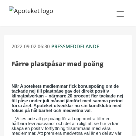
2022-09-02 06:30
PRESSMEDDELANDE
Färre plastpåsar med poäng
När Apotekets medlemmar fick bonuspoäng om de
tackade nej till plastpåse gav det direkt positiv
klimatpåverkan – närmare 20 procent fler tackade nej
till påse under juli månad jämfört med samma period
förra året. Apoteket utvecklar nu sin kundklubb med
fokus på hållbarhet och medvetna val.
– Vi testade att ge poäng för att uppmuntra till mer
hållbara levnadsvanor och det är roligt att se hur vi kan
skapa en positiv förflyttning tillsammans med våra
medlemmar. Att premiera medvetna val är en del av vår