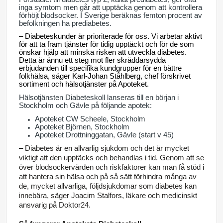
inga symtom men går att upptäcka genom att kontrollera
förhöjt blodsocker. I Sverige beräknas femton procent av
befolkningen ha prediabetes.
– Diabeteskunder är prioriterade för oss. Vi arbetar aktivt
för att ta fram tjänster för tidig upptäckt och för de som
önskar hjälp att minska risken att utveckla diabetes.
Detta är ännu ett steg mot fler skräddarsydda
erbjudanden till specifika kundgrupper för en bättre
folkhälsa, säger Karl-Johan Ståhlberg, chef förskrivet
sortiment och hälsotjänster på Apoteket.
Hälsotjänsten Diabeteskoll lanseras till en början i
Stockholm och Gävle på följande apotek:
Apoteket CW Scheele, Stockholm
Apoteket Björnen, Stockholm
Apoteket Drottninggatan, Gävle (start v 45)
–
Diabetes är en allvarlig sjukdom och det är mycket
viktigt att den upptäcks och behandlas i tid. Genom att se
över blodsockervärden och riskfaktorer kan man få stöd i
att hantera sin hälsa och på så sätt förhindra många av
de, mycket allvarliga, följdsjukdomar som diabetes kan
innebära, säger Joacim Stalfors, läkare och medicinskt
ansvarig på Doktor24.