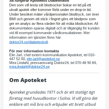
Så fungerar Apotekets Diabeteskoll
Den som vill testa sitt blodsocker bokar en tid på ett
utvalt apotek eller kommer förbi under en drop-in tid.
Under besöket mäter vårdpersonalen blodtryck, ser över
BMI och genom ett stick i fingret görs ett blodprov som
ger en analys av flera värden för att mäta blodsocker.
All
dokumentation sparas digitalt och är tillgänglig för kunden
vid till exempel kommande vårdkonsultationer. Mer
information om tjänsten finns här
doktor24.se/diabeteskoll
.
För mer information kontakta
Elin Jarl, chef extern kommunikation Apoteket, tel 010-
447 52 00,
elin.jarl@apoteket.se
Mira Lindahl, pressansvarig Doktor24, tel 070-48 90 84,
mira.lindahl@doktor24.se
Om Apoteket
Apoteket grundades 1971 och är ett statligt ägt 
företag med huvudkontor i Solna. Vi vill göra det 
enklare att må bra och erbjuder ett brett utbud 