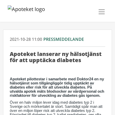
2021-10-28 11:00
PRESSMEDDELANDE
Apoteket lanserar ny hälsotjänst
för att upptäcka diabetes
Apoteket pilottestar i samarbete med Doktor24 en ny
hälsotjänst som tillgängliggör tidig upptäckt av
diabetes eller risk för att utveckla diabetes. På
utvalda apotek mäts blodsocker av vårdpersonal och
riskfaktorer för utveckling av diabetes gås igenom.
Över en halv miljon lever idag med diabetes typ 2 i
Sverige och mörkertalet är stort. Samtidigt spår man att
över en miljon löper risk att utveckla diabetes typ 2.
Förstadiet till diabetes typ 2, kallat prediabetes, ger ofta