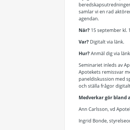
beredskapsutredningen,
samlar vi en rad aktör
agendan.
När?
15 september kl. 
Var?
Digitalt via länk.
Hur?
Anmäl dig via län
Seminariet inleds av A
Apotekets remissvar me
paneldiskussion med sp
och ställa frågor digitalt
Medverkar gör bland 
Ann Carlsson, vd Apote
Ingrid Bonde, styrelse