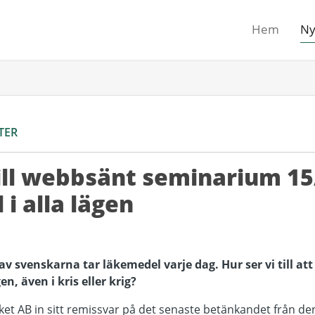
Hem
Ny
TER
ill webbsänt seminarium 15
i alla lägen
v svenskarna tar läkemedel varje dag. Hur ser vi till at
gen, även i kris eller krig?
et AB in sitt remissvar på det senaste betänkandet från de