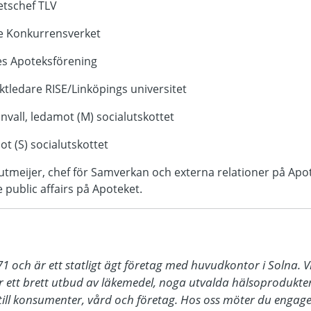
etschef TLV
re Konkurrensverket
ges Apoteksförening
tledare RISE/Linköpings universitet
vall, ledamot (M) socialutskottet
ot (S) socialutskottet
utmeijer, chef för Samverkan och externa relationer på Apo
 public affairs på Apoteket.
och är ett statligt ägt företag med huvudkontor i Solna. Vi v
 ett brett utbud av läkemedel, noga utvalda hälsoprodukter 
 till konsumenter, vård och företag. Hos oss möter du enga