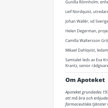
Gunilla Rönnholm, enh
Leif Nordquist, utreda
Johan Wallér, vd Sveri
Helen Degerman, projek
Camilla Waltersson Grön
Mikael Dahlqvist, ledam
Samtalet leds av Eva Kr
Krantz, senior rådgivare
Om Apoteket
Apoteket grundades 1971 
att må bra och erbjuder
farmaceutiska tjänster