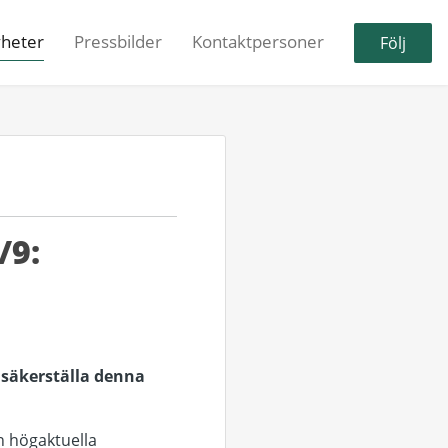
heter
Pressbilder
Kontaktpersoner
Följ
/9:
t säkerställa denna
n högaktuella