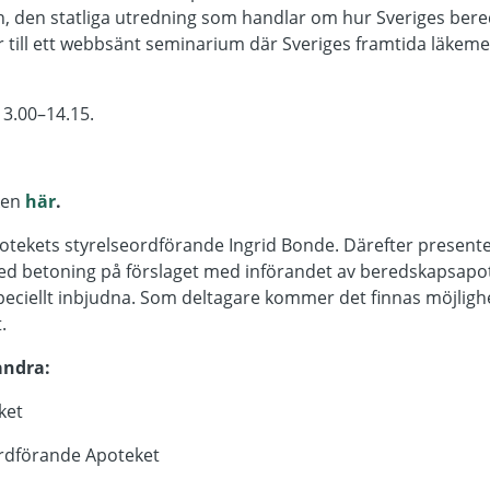
 den statliga utredning som handlar om hur Sveriges bere
er till ett webbsänt seminarium där Sveriges framtida läkem
13.00–14.15.
ken
här
.
potekets styrelseordförande Ingrid Bonde. Därefter present
d betoning på förslaget med införandet av beredskapsapotek
eciellt inbjudna. Som deltagare kommer det finnas möjlig
.
andra:
ket
ordförande Apoteket