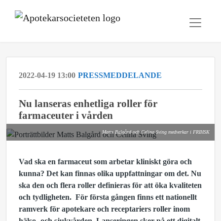
2022-04-19 13:00
PRESSMEDDELANDE
Nu lanseras enhetliga roller för
farmaceuter i vården
Matts Balgård och Celina Sving medverkar i FRIHSK
Vad ska en farmaceut som arbetar kliniskt göra och
kunna? Det kan finnas olika uppfattningar om det. Nu
ska den och flera roller definieras för att öka kvaliteten
och tydligheten. För första gången finns ett nationellt
ramverk för apotekare och receptariers roller inom
hälso- och sjukvården. Lanseringen sker på ett digitalt