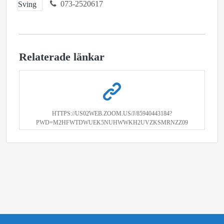
073-2520617
Relaterade länkar
HTTPS://US02WEB.ZOOM.US/J/85940443184?
PWD=M2HFWTDWUEK5NUHWWKH2UVZKSMRNZZ09