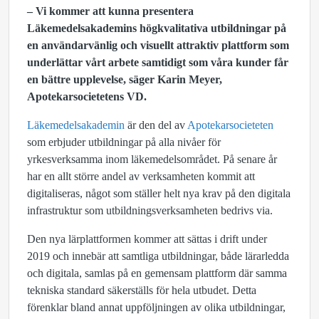
– Vi kommer att kunna presentera
Läkemedelsakademins högkvalitativa utbildningar på
en användarvänlig och visuellt attraktiv plattform som
underlättar vårt arbete samtidigt som våra kunder får
en bättre upplevelse, säger Karin Meyer,
Apotekarsocietetens VD.
Läkemedelsakademin
är den del av
Apotekarsocieteten
som erbjuder utbildningar på alla nivåer för
yrkesverksamma inom läkemedelsområdet. På senare år
har en allt större andel av verksamheten kommit att
digitaliseras, något som ställer helt nya krav på den digitala
infrastruktur som utbildningsverksamheten bedrivs via.
Den nya lärplattformen kommer att sättas i drift under
2019 och innebär att samtliga utbildningar, både lärarledda
och digitala, samlas på en gemensam plattform där samma
tekniska standard säkerställs för hela utbudet. Detta
förenklar bland annat uppföljningen av olika utbildningar,