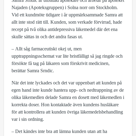
Samra Srndic är utbildad apotekare och arbetar på apoteket
Najaden (Apoteksgruppen) i Solna norr om Stockholm.
Vid ett kundmöte tidigare i år uppmärksammade Samra att
allt inte stod rätt till. Kunden, som verkade förvirrad, hade
recept på två olika antidepressiva läkemedel där det ena
skulle sättas in och det andra fasas ut.
– Allt såg farmaceutiskt okej ut, men
upptrappningsschemat var lite bristfälligt så jag ringde och
försökte få tag på läkaren som förskrivit medicinen,
berättar Samra Srndic.
När det inte lyckades och det var uppenbart att kunden på
egen hand inte kunde hantera upp- och nedtrappning av de
olika läkemedlen delade Samra en dosett med läkemedlen i
korrekta doser. Hon kontaktade även kundens husläkare
för att kontrollera att kunden övriga läkemedelsbehandling
var i sin ordning.
– Det kändes inte bra att lämna kunden utan att ha