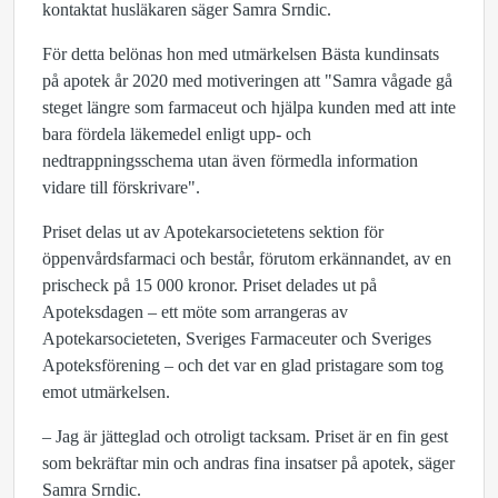
kontaktat husläkaren säger Samra Srndic.
För detta belönas hon med utmärkelsen Bästa kundinsats
på apotek år 2020 med motiveringen att "Samra vågade gå
steget längre som farmaceut och hjälpa kunden med att inte
bara fördela läkemedel enligt upp- och
nedtrappningsschema utan även förmedla information
vidare till förskrivare".
Priset delas ut av Apotekarsocietetens sektion för
öppenvårdsfarmaci och består, förutom erkännandet, av en
prischeck på 15 000 kronor. Priset delades ut på
Apoteksdagen – ett möte som arrangeras av
Apotekarsocieteten, Sveriges Farmaceuter och Sveriges
Apoteksförening – och det var en glad pristagare som tog
emot utmärkelsen.
– Jag är jätteglad och otroligt tacksam. Priset är en fin gest
som bekräftar min och andras fina insatser på apotek, säger
Samra Srndic.