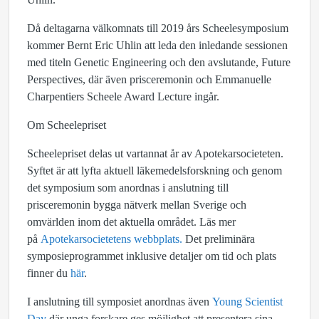
Då deltagarna välkomnats till 2019 års Scheelesymposium
kommer Bernt Eric Uhlin att leda den inledande sessionen
med titeln Genetic Engineering och den avslutande, Future
Perspectives, där även prisceremonin och Emmanuelle
Charpentiers Scheele Award Lecture ingår.
Om Scheelepriset
Scheelepriset delas ut vartannat år av Apotekarsocieteten.
Syftet är att lyfta aktuell läkemedelsforskning och genom
det symposium som anordnas i anslutning till
prisceremonin bygga nätverk mellan Sverige och
omvärlden inom det aktuella området. Läs mer
på
Apotekarsocietetens webbplats.
Det preliminära
symposieprogrammet inklusive detaljer om tid och plats
finner du
här
.
I anslutning till symposiet anordnas även
Young Scientist
Day
där unga forskare ges möjlighet att presentera sina