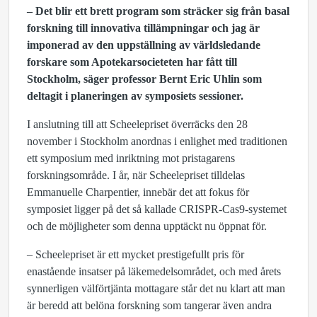
– Det blir ett brett program som sträcker sig från basal
forskning till innovativa tillämpningar och jag är
imponerad av den uppställning av världsledande
forskare som Apotekarsocieteten har fått till
Stockholm, säger professor Bernt Eric Uhlin som
deltagit i planeringen av symposiets sessioner.
I anslutning till att Scheelepriset överräcks den 28
november i Stockholm anordnas i enlighet med traditionen
ett symposium med inriktning mot pristagarens
forskningsområde. I år, när Scheelepriset tilldelas
Emmanuelle Charpentier, innebär det att fokus för
symposiet ligger på det så kallade CRISPR-Cas9-systemet
och de möjligheter som denna upptäckt nu öppnat för.
– Scheelepriset är ett mycket prestigefullt pris för
enastående insatser på läkemedelsområdet, och med årets
synnerligen välförtjänta mottagare står det nu klart att man
är beredd att belöna forskning som tangerar även andra