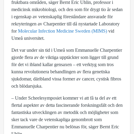
fruktbara områden, säger Bernt Eric Uhlin, professor i
medicinsk mikrobiologi, och den som för drygt tio år sedan
i egenskap av vetenskaplig föreståndare ansvarade för
rekryteringen av Charpentier till då nystartade Laboratory
for
Molecular Infection Medicine Sweden (MIMS)
vid
Umeå universitet.
Det var under sin tid i Umeå som Emmanuelle Charpentier
gjorde flera av de viktiga upptäckter som ligger till grund
för det vi ibland kallar gensaxen – ett verktyg som tros
kunna revolutionera behandlingen av flera genetiska
sjukdomar, däribland vissa former av cancer, cystisk fibros
och blödarsjuka.
– Under Scheelesymposiet kommer vi att få ta del av ett
flertal aspekter av detta fascinerande forskningsfält och den
fantastiska utvecklingen av metodik och möjligheter som
sker tack vare de vetenskapliga genombrott som
Emmanuelle Charpentier nu belönas för, säger Bernt Eric
Uhlin.