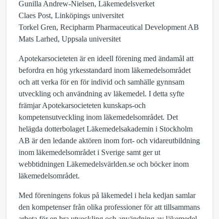
Gunilla Andrew-Nielsen, Läkemedelsverket
Claes Post, Linköpings universitet
Torkel Gren, Recipharm Pharmaceutical Development AB
Mats Larhed, Uppsala universitet
Apotekarsocieteten är en ideell förening med ändamål att
befordra en hög yrkesstandard inom läkemedelsområdet
och att verka för en för individ och samhälle gynnsam
utveckling och användning av läkemedel. I detta syfte
främjar Apotekarsocieteten kunskaps-och
kompetensutveckling inom läkemedelsområdet
.
Det
helägda dotterbolaget Läkemedelsakademin i Stockholm
AB är den ledande aktören inom fort- och vidareutbildning
inom läkemedelsområdet i Sverige samt ger ut
webbtidningen Läkemedelsvärlden.se och böcker inom
läkemedelsområdet.
Med föreningens fokus på läkemedel i hela kedjan samlar
den kompetenser från olika professioner för att tillsammans
arbeta för en bra utveckling och användning av läkemedel.