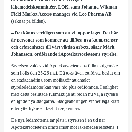
läkemedelskommittéer, LOK, samt Johanna Wikman,
Field Market Access manager vid Leo Pharma AB
(saknas på bilden)
.
– Det känns verkligen som att vi toppar laget. Det här
är personer som kommer att tillföra nya kompetenser
och erfarenheter till vårt viktiga arbete, säger Märit
Johansson, ordförande i Apotekarsocietetens styrelse.
Styrelsen valdes vid Apotekarsocietetens fullmäktigemöte
som hölls den 25-26 maj. Då togs även ett första beslut om
en stadgeändring som möjliggör att antalet
styrelseledamöter kan vara nio plus ordförande. I enlighet
med detta beslutade fullmäktige att redan nu välja styrelse
enligt de nya stadgarna. Stadgeändringen vinner laga kraft
efter ytterligare ett beslut i september.
De nya ledamöterna tar plats i styrelsen i en tid när
Apotekarsocieteten kraftsamlar mot läkemedelsresistens. I