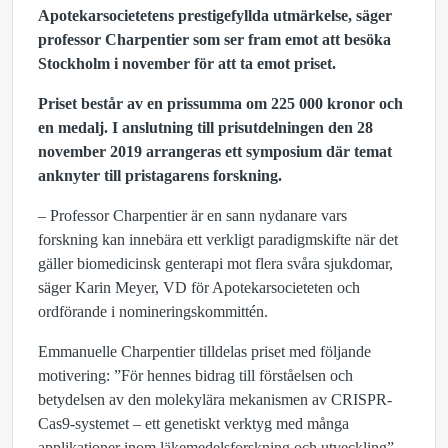
Apotekarsocietetens prestigefyllda utmärkelse, säger
professor Charpentier som ser fram emot att besöka
Stockholm i november för att ta emot priset.
Priset består av en prissumma om 225 000 kronor och
en medalj. I anslutning till prisutdelningen den 28
november 2019 arrangeras ett symposium där temat
anknyter till pristagarens forskning.
– Professor Charpentier är en sann nydanare vars
forskning kan innebära ett verkligt paradigmskifte när det
gäller biomedicinsk genterapi mot flera svåra sjukdomar,
säger Karin Meyer, VD för Apotekarsocieteten och
ordförande i nomineringskommittén.
Emmanuelle Charpentier tilldelas priset med följande
motivering: ”För hennes bidrag till förståelsen och
betydelsen av den molekylära mekanismen av CRISPR-
Cas9-systemet – ett genetiskt verktyg med många
applikationer inom läkemedelsforskning och utveckling”.