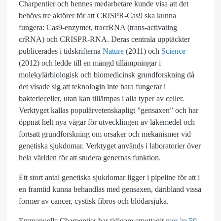
Charpentier och hennes medarbetare kunde visa att det
behövs tre aktörer för att CRISPR-Cas9 ska kunna
fungera: Cas9-enzymet, tracrRNA (trans-activating
crRNA) och CRISPR-RNA. Deras centrala upptäckter
publicerades i tidskrifterna
Nature
(2011) och
Science
(2012) och ledde till en mängd tillämpningar i
molekylärbiologisk och biomedicinsk grundforskning då
det visade sig att teknologin inte bara fungerar i
bakterieceller, utan kan tillämpas i alla typer av celler.
Verktyget kallas populärvetenskapligt ”gensaxen” och har
öppnat helt nya vägar för utvecklingen av läkemedel och
fortsatt grundforskning om orsaker och mekanismer vid
genetiska sjukdomar. Verktyget används i laboratorier över
hela världen för att studera genernas funktion.
Ett stort antal genetiska sjukdomar ligger i pipeline för att i
en framtid kunna behandlas med gensaxen, däribland vissa
former av cancer, cystisk fibros och blödarsjuka.
Emmanuelle Charpentier har tidigare emottagit
mer än 50