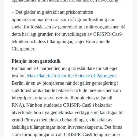
– Det gläder mig särskilt att priskommittén
uppmärksammar den roll som vår grundforskning har
spelat för förståelsen av genreglering i mikroorganismer, då
detta har lagt grunden för utvecklingen av CRISPR-Cas9-
tekniken och dess tillämpningar, säger Emmanuelle
Charpentier.
Pionjär inom genteknik
Emmanuelle Charpentier, idag föreståndare för sitt eget
institut,
Max Planck Unit for the Science of Pathogens
i
Berlin, är en av pionjärerna när det gäller genreglering i
sjukdomsframkallande bakterier och de mekanismer som
inbegriper korta sekvenser av ribonukleinsyra (small
RNA). När hon studerade CRISPR-Cas9 i bakterier
utvecklade hon nya gentekniska verktyg som kan ligga till
grund för nya medicinska behandlingar, vid sidan av
åtskilliga tillämpningar inom livsvetenskaperna. Det finns
stora förhoppningar om att CRISPR-Cas9-terapimetoder i