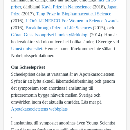
priser
, däribland
Kavli Prize in Nanoscience
(2018),
Japan
Prize
(2017),
Tang Prize in Biopharmaceutical Science
(2016),
L’Oréal-UNESCO For Women in Science Awards
(2016),
Breakthrough Prize in Life Sciences
(2015), och
Göran Gustafssonpriset i molekylärbiologi
(2014). Hon är
hedersdoktor vid nio universitet i olika länder, i Sverige vid
Umeå universitet
. Hennes namn förekommer inte sällan i
Nobelprisspekulationer.
Om Scheelepriset
Scheelepriset delas ut vartannat år av Apotekarsocieteten.
Syftet är att lyfta aktuell läkemedelsforskning och genom
det symposium som anordnas i anslutning till
prisceremonin bygga nätverk mellan Sverige och
omvärlden inom det aktuella området. Läs mer på
Apotekarsocietetens webbplats
.
I anslutning till symposiet anordnas även Young Scientist
Day där unga forskare ges möjlighet att presentera sina