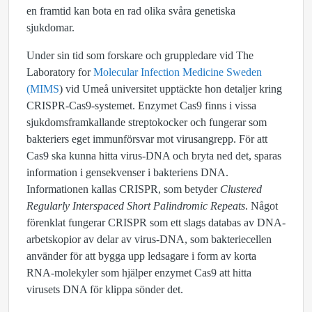
en framtid kan bota en rad olika svåra genetiska
sjukdomar.
Under sin tid som forskare och gruppledare vid The
Laboratory for
Molecular Infection Medicine Sweden
(MIMS
) vid Umeå universitet upptäckte hon detaljer kring
CRISPR-Cas9-systemet. Enzymet Cas9 finns i vissa
sjukdomsframkallande streptokocker och fungerar som
bakteriers eget immunförsvar mot virusangrepp. För att
Cas9 ska kunna hitta virus-DNA och bryta ned det, sparas
information i gensekvenser i bakteriens DNA.
Informationen kallas CRISPR, som betyder
Clustered
Regularly Interspaced Short Palindromic Repeats
. Något
förenklat fungerar CRISPR som ett slags databas av DNA-
arbetskopior av delar av virus-DNA, som bakteriecellen
använder för att bygga upp ledsagare i form av korta
RNA-molekyler som hjälper enzymet Cas9 att hitta
virusets DNA för klippa sönder det.