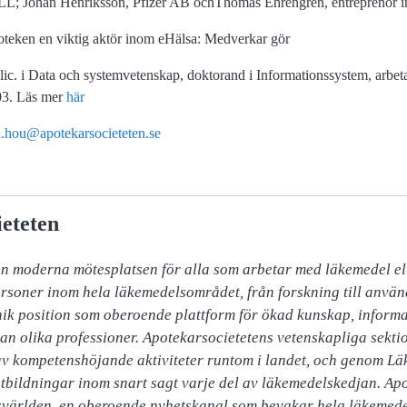
SLL; Johan Henriksson, Pfizer AB ochThomas Ehrengren, entreprenör 
teken en viktig aktör inom eHälsa: Medverkar gör
lic. i Data och systemvetenskap, doktorand i Informationssystem, arbe
03. Läs mer
här
i.hou@apotekarsocieteten.se
eteten
n moderna mötesplatsen för alla som arbetar med läkemedel ell
soner inom hela läkemedelsområdet, från forskning till använd
ik position som oberoende plattform för ökad kunskap, informa
an olika professioner. Apotekarsocietetens vetenskapliga sektio
 av kompetenshöjande aktiviteter runtom i landet, och genom L
tbildningar inom snart sagt varje del av läkemedelskedjan. Apo
världen, en oberoende nyhetskanal som bevakar hela läkemed