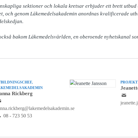
nskapliga sektioner och lokala kretsar erbjuder ett brett utbu
det, och genom Läkemedelsakademin anordnas kvalificerade utbi
elskedjan.

 också bakom Läkemedelsvärlden, en oberoende nyhetskanal som
TBILDNINGSCHEF,
PROJEK
Jeanett
ÄKEMEDELSAKADEMIN
anna Rickberg
jeanette
nna.rickberg@lakemedelsakademin.se
08 - 723 50 53