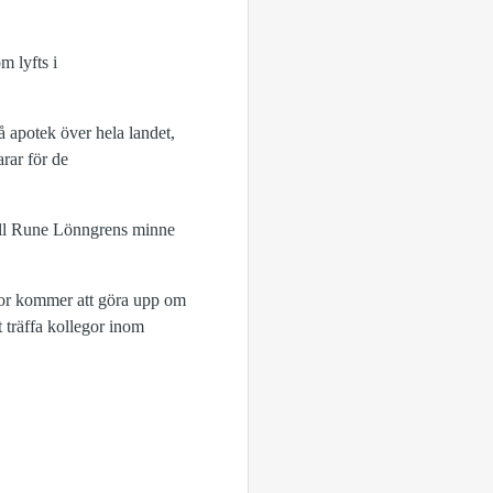
m lyfts i
 apotek över hela landet,
rar för de
 till Rune Lönngrens minne
jor kommer att göra upp om
t träffa kollegor inom