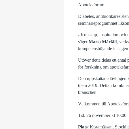
Apoteksforum.
Diabetes, antibiotikaresist
seminarieprogrammet liksom 
- Kunskap, inspiration och 
säger
Maria Mårfält
, verk
kompetenshöjande inslagen
Utöver detta delas ett anta
för forskning om apoteksfa
Den uppskattade tävlingen 
titeln 2019. Detta i kombinat
branschen.
Välkommen till Apoteksfor
Tid: 26 november kl 10:00-
Plats
: Kistamässan, Stockh