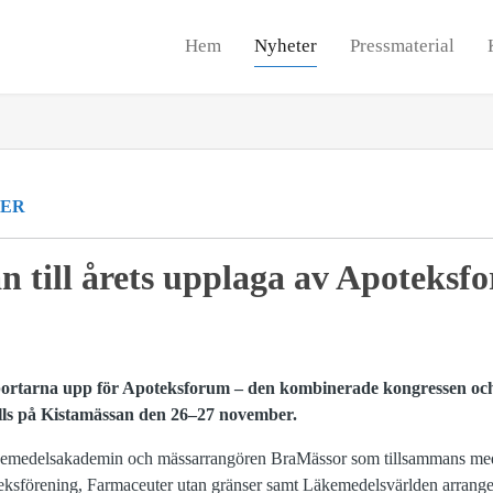
Hem
Nyheter
Pressmaterial
ER
n till årets upplaga av Apoteksf
 portarna upp för Apoteksforum – den kombinerade kongressen och 
ls på Kistamässan den 26–27 november.
äkemedelsakademin och mässarrangören BraMässor som tillsammans med
eksförening, Farmaceuter utan gränser samt Läkemedelsvärlden arrang