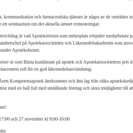
ens, kommunikation och farmaceutiska tjänster är några av de områden so
ett seminarium om det aktuella ämnet restnoteringar.
utveckling är vad Apoteksforum som mötesplats erbjuder medarbetare på
samhetschef på Apotekarsocieteten och Läkemedelsakademin som ansva
 under Apoteksforum.
l priser ut som Bästa kundinsats på apotek och Apotekarsocietetens pris
rmaceutens roll för en god läkemedelsanvändning.
Årets Kompetensapotek återkommer och åtta lag från olika apoteksked
ion med en hall full med utställande företag och stora möjligheter till at
um!
17:00 och 27 november kl 9:00-16:00
olm