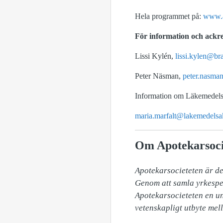
Hela programmet på:
www.a
För information och ackre
Lissi Kylén,
lissi.kylen@br
Peter Näsman,
peter.nasma
Information om Läkemedels
maria.marfalt@lakemedelsa
Om Apotekarsoci
Apotekarsocieteten är de
Genom att samla yrkesper
Apotekarsocieteten en un
vetenskapligt utbyte mell