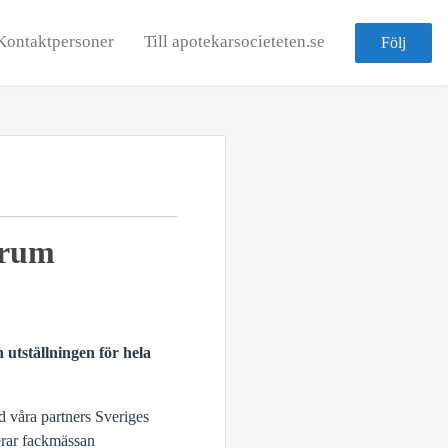
Kontaktpersoner
Till apotekarsocieteten.se
Följ
orum
utställningen för hela
 våra partners Sveriges
erar fackmässan