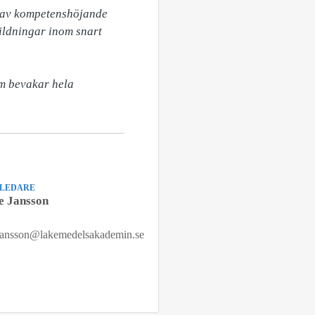
d av kompetenshöjande 
ldningar inom snart 
 bevakar hela 
TLEDARE
e Jansson
.jansson@lakemedelsakademin.se