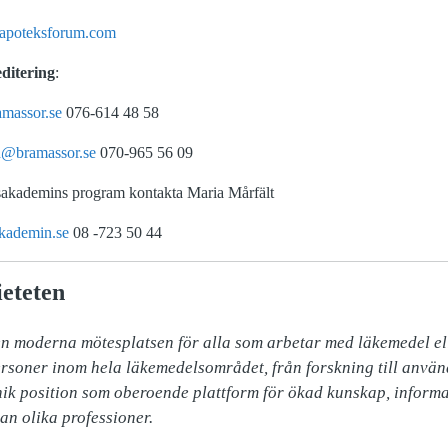
poteksforum.com
ditering
:
amassor.se
076-614 48 58
n@bramassor.se
070-965 56 09
akademins program kontakta Maria Mårfält
kademin.se
08 -723 50 44
eteten
n moderna mötesplatsen för alla som arbetar med läkemedel ell
soner inom hela läkemedelsområdet, från forskning till använd
ik position som oberoende plattform för ökad kunskap, informa
an olika professioner.
