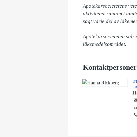
Apotekarsocietetens vete
aktiviteter runtom i lan
sagt varje del av läkemed
Apotekarsocieteten står
läkemedelsområdet.
Kontaktpersoner
U
L
H
ha