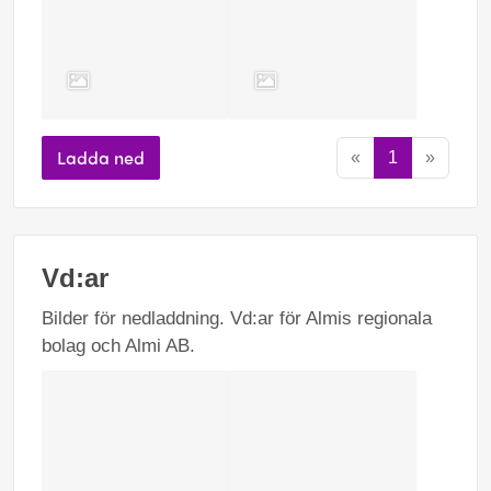
Ladda ned
«
1
»
Vd:ar
Bilder för nedladdning. Vd:ar för Almis regionala
bolag och Almi AB.