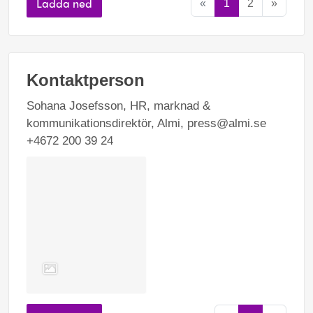
Ladda ned
«
1
2
»
Kontaktperson
Sohana Josefsson, HR, marknad &
kommunikationsdirektör, Almi, press@almi.se
+4672 200 39 24