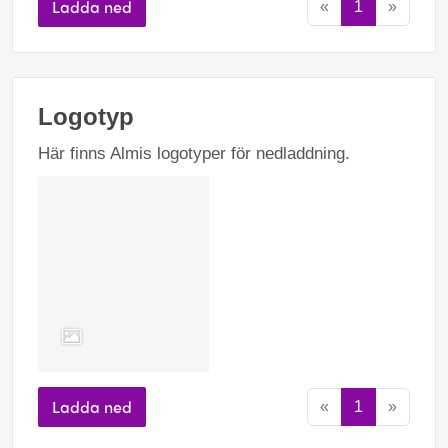
Ladda ned
«
1
»
Logotyp
Här finns Almis logotyper för nedladdning.
Ladda ned
«
1
»