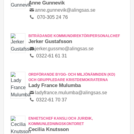
Anne Gunnevik
anne.gunnevik@alingsas.se
070-305 24 76
BITRÄDANDE KOMMUNDIREKTÖR/PERSONALCHEF
Jerker Gustafsson
jerker.gussmo@alingsas.se
0322-61 61 31
ORDFÖRANDE BYGG- OCH MILJÖNÄMNDEN (KD)
OCH GRUPPLEDARE KRISTDEMOKRATERNA
Lady France Mulumba
ladyfrance.mulumba@alingsas.se
0322-61 70 37
ENHETSCHEF KANSLI OCH JURIDIK,
KOMMUNLEDNINGSKONTORET
Cecilia Knutsson