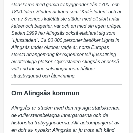
stadskärna med gamla träbyggnader från 1700- och
1800-talen. Staden är känd som "Kaféstaden" och är
en av Sveriges kafétätaste städer med ett stort antal
kaféer och bagerier, var och en med sin egen prägel.
Sedan 1999 har Alingsås också etablerat sig som
"Ljusstaden". Ca 80 000 personer besöker Lights in
Alingsås under oktober varje år, norra Europas
största arrangemang för experimentell ljussättning
av offentliga platser. Cykelstaden Alingsås är också
välkänd för sina satsningar inom hållbar
stadsbyggnad och återvinning.
Om Alingsås kommun
Alingsås är staden med den mysiga stadskärnan, 
de kullerstensbelagda innergårdarna och de 
historiska träbyggnaderna. Allt ackompanjerat av 
en doft av nybakt; Alingsås är ju trots allt känd 