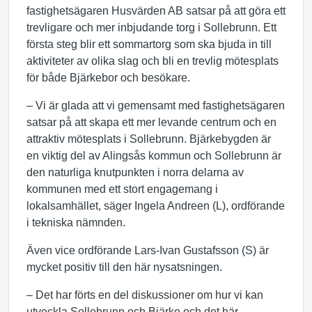
fastighetsägaren Husvärden AB satsar på att göra ett
trevligare och mer inbjudande torg i Sollebrunn. Ett
första steg blir ett sommartorg som ska bjuda in till
aktiviteter av olika slag och bli en trevlig mötesplats
för både Bjärkebor och besökare.
– Vi är glada att vi gemensamt med fastighetsägaren
satsar på att skapa ett mer levande centrum och en
attraktiv mötesplats i Sollebrunn. Bjärkebygden är
en viktig del av Alingsås kommun och Sollebrunn är
den naturliga knutpunkten i norra delarna av
kommunen med ett stort engagemang i
lokalsamhället, säger Ingela Andreen (L), ordförande
i tekniska nämnden.
Även vice ordförande Lars-Ivan Gustafsson (S) är
mycket positiv till den här nysatsningen.
– Det har förts en del diskussioner om hur vi kan
utveckla Sollebrunn och Bjärke och det här