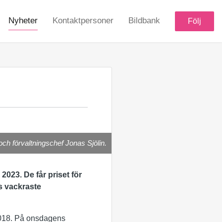
Nyheter
Kontaktpersoner
Bildbank
Följ
 förvaltningschef Jonas Sjölin.
023. De får priset för
s vackraste
 2018. På onsdagens