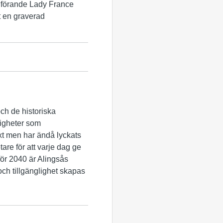
dförande Lady France
t en graverad
ch de historiska
ligheter som
äxt men har ändå lyckats
re för att varje dag ge
för 2040 är Alingsås
h tillgänglighet skapas