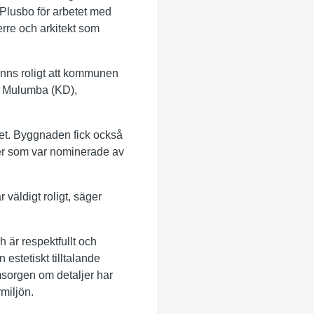
 Plusbo för arbetet med
erre och arkitekt som
änns roligt att kommunen
ce Mulumba (KD),
ret. Byggnaden fick också
der som var nominerade av
r väldigt roligt, säger
 är respektfullt och
estetiskt tilltalande
omsorgen om detaljer har
miljön.