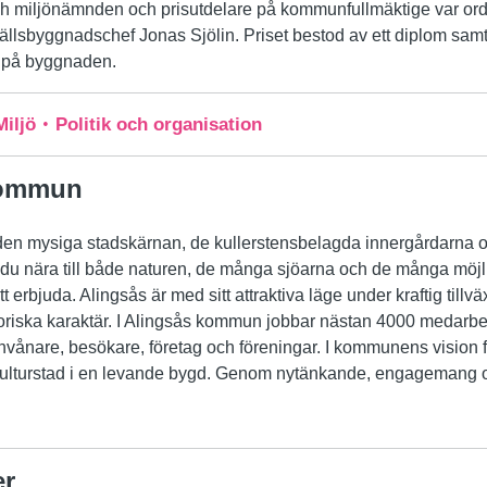
ch miljönämnden och prisutdelare på kommunfullmäktige var or
lsbyggnadschef Jonas Sjölin. Priset bestod av ett diplom sam
ta på byggnaden.
Miljö
Politik och organisation
kommun
en mysiga stadskärnan, de kullerstensbelagda innergårdarna o
du nära till både naturen, de många sjöarna och de många möj
 erbjuda. Alingsås är med sitt attraktiva läge under kraftig tillv
toriska karaktär. I Alingsås kommun jobbar nästan 4000 medarbeta
invånare, besökare, företag och föreningar. I kommunens vision 
kulturstad i en levande bygd. Genom nytänkande, engagemang oc
er