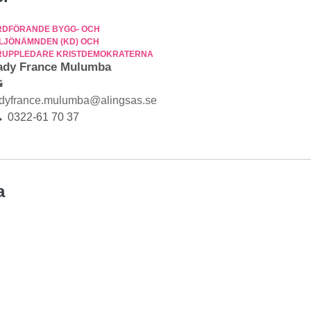
RDFÖRANDE BYGG- OCH
ILJÖNÄMNDEN (KD) OCH
RUPPLEDARE KRISTDEMOKRATERNA
ady France Mulumba
adyfrance.mulumba@alingsas.se
0322-61 70 37
a