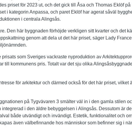
s priset för 2023 ut, och det gick till Åsa och Thomas Eklöf på
set i kategorin Anpassa, och paret Eklöf har agerat såväl byggh
duktionen i centrala Alingsås.
re. Den här byggnaden förhöjde verkligen sitt kvarter och det k
n uppskattning genom att dela ut det här priset, säger Lady Fran
miljönämnden.
e prisats som Sveriges vackraste nyproduktion av Arkitektuppro
gar till kommunens pris. Totalt var det sju olika Alingsåsbyggna
ntresse för arkitektur och därmed också för det här priset, vilket ä
nationen på Tygvävaren 3 smälter väl in i den gamla stilen och
 integrerad i den äldre bebyggelsen i Alingsås. Dessutom är den 
alval både utvändigt och invändigt. Estetik, funktionalitet och 
skapas även välbefinnande hos människor som befinner sig i när