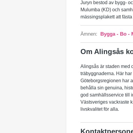
Juryn bestod av bygg- o
Mulumba (KD) och samhäl
mässingsplakett att fäs
Ämnen:
Bygga - Bo - 
Om Alingsås 
Alingsås är staden med d
träbyggnaderna. Här har 
Göteborgsregionen har att
behålla sin genuina, his
god samhällsservice till 
Västsveriges vackraste 
livskvalitet för alla.
Kontaktperson