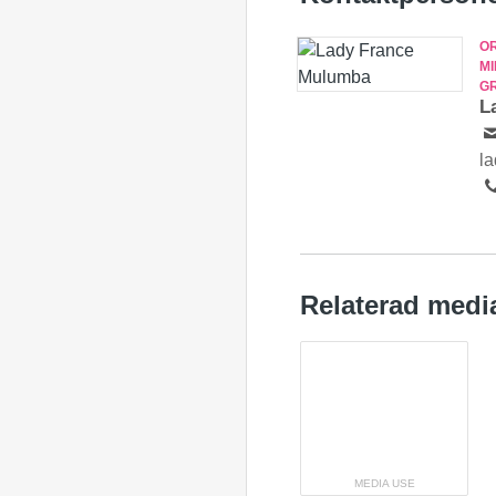
O
M
G
L
l
Relaterad medi
MEDIA USE