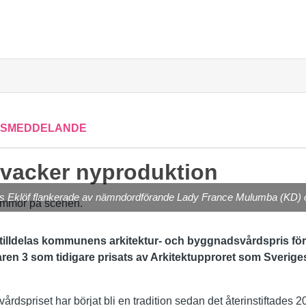
SSMEDDELANDE
 vacker nyproduktion
Eklöf flankerade av nämndordförande Lady France Mulumba (KD) och
tilldelas kommunens arkitektur- och byggnadsvårdspris för 2
ren 3 som tidigare prisats av Arkitektupproret som Sverige
årdspriset har börjat bli en tradition sedan det återinstiftades