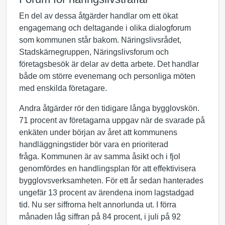
En del av dessa åtgärder handlar om ett ökat
engagemang och deltagande i olika dialogforum
som kommunen står bakom. Näringslivsrådet,
Stadskärnegruppen, Näringslivsforum och
företagsbesök är delar av detta arbete. Det handlar
både om större evenemang och personliga möten
med enskilda företagare.
Andra åtgärder rör den tidigare långa bygglovskön.
71 procent av företagarna uppgav när de svarade på
enkäten under början av året att kommunens
handläggningstider bör vara en prioriterad
fråga. Kommunen är av samma åsikt och i fjol
genomfördes en handlingsplan för att effektivisera
bygglovsverksamheten. För ett år sedan hanterades
ungefär 13 procent av ärendena inom lagstadgad
tid. Nu ser siffrorna helt annorlunda ut. I förra
månaden låg siffran på 84 procent, i juli på 92