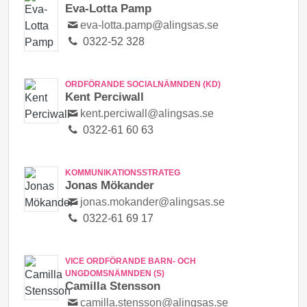
Eva-Lotta Pamp
eva-lotta.pamp@alingsas.se
0322-52 328
ORDFÖRANDE SOCIALNÄMNDEN (KD)
Kent Perciwall
kent.perciwall@alingsas.se
0322-61 60 63
KOMMUNIKATIONSSTRATEG
Jonas Mökander
jonas.mokander@alingsas.se
0322-61 69 17
VICE ORDFÖRANDE BARN- OCH
UNGDOMSNÄMNDEN (S)
Camilla Stensson
camilla.stensson@alingsas.se