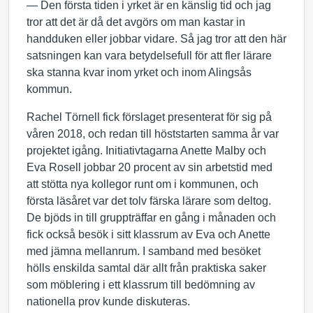
— Den första tiden i yrket är en känslig tid och jag
tror att det är då det avgörs om man kastar in
handduken eller jobbar vidare. Så jag tror att den här
satsningen kan vara betydelsefull för att fler lärare
ska stanna kvar inom yrket och inom Alingsås
kommun.
Rachel Törnell fick förslaget presenterat för sig på
våren 2018, och redan till höststarten samma år var
projektet igång. Initiativtagarna Anette Malby och
Eva Rosell jobbar 20 procent av sin arbetstid med
att stötta nya kollegor runt om i kommunen, och
första läsåret var det tolv färska lärare som deltog.
De bjöds in till gruppträffar en gång i månaden och
fick också besök i sitt klassrum av Eva och Anette
med jämna mellanrum. I samband med besöket
hölls enskilda samtal där allt från praktiska saker
som möblering i ett klassrum till bedömning av
nationella prov kunde diskuteras.