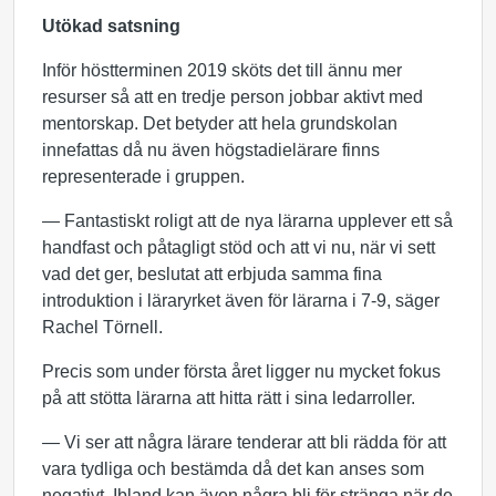
Utökad satsning
Inför höstterminen 2019 sköts det till ännu mer
resurser så att en tredje person jobbar aktivt med
mentorskap. Det betyder att hela grundskolan
innefattas då nu även högstadielärare finns
representerade i gruppen.
— Fantastiskt roligt att de nya lärarna upplever ett så
handfast och påtagligt stöd och att vi nu, när vi sett
vad det ger, beslutat att erbjuda samma fina
introduktion i läraryrket även för lärarna i 7-9, säger
Rachel Törnell.
Precis som under första året ligger nu mycket fokus
på att stötta lärarna att hitta rätt i sina ledarroller.
— Vi ser att några lärare tenderar att bli rädda för att
vara tydliga och bestämda då det kan anses som
negativt. Ibland kan även några bli för stränga när de