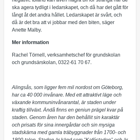
ska agera tydligt i ledarskapet, och då har det gått för
långt åt det andra hållet. Ledarskapet är svårt, och
då är det bra att vi jobbar med den biten, säger
Anette Malby.
Mer information
Rachel Törnell, verksamhetschef för grundskolan
och grundsärskolan, 0322-61 70 67.
Alingsås, som ligger fem mil nordost om Göteborg,
har ca 40 000 invånare. Med ett attraktivt läge och
växande kommuninvånarantal, är staden under
kraftig tillväxt. Ändå finns en geniun prägel kvar på
staden. Genom åren har den behållit sin karaktär
och prisats för sina innergårdar och sin mysiga
stadskärna med gamla träbyggnader från 1700- och
1800-talen. Staden är känd som "Kaféstaden" och är