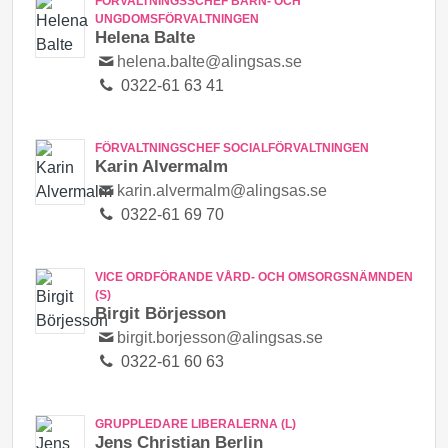
FÖRVALTNINGSSCHEF BARN- OCH
UNGDOMSFÖRVALTNINGEN
Helena Balte
helena.balte@alingsas.se
0322-61 63 41
FÖRVALTNINGSCHEF SOCIALFÖRVALTNINGEN
Karin Alvermalm
karin.alvermalm@alingsas.se
0322-61 69 70
VICE ORDFÖRANDE VÅRD- OCH OMSORGSNÄMNDEN
(S)
Birgit Börjesson
birgit.borjesson@alingsas.se
0322-61 60 63
GRUPPLEDARE LIBERALERNA (L)
Jens Christian Berlin