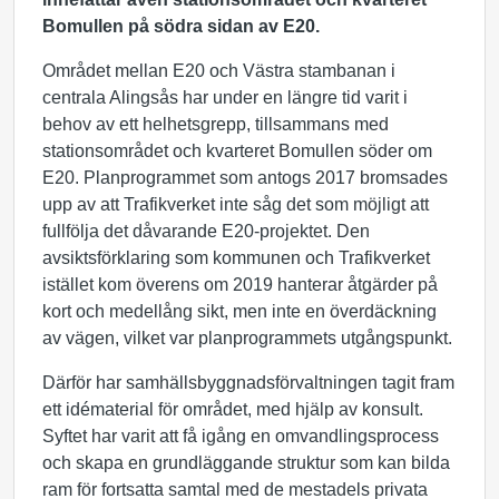
Bomullen på södra sidan av E20.
Området mellan E20 och Västra stambanan i
centrala Alingsås har under en längre tid varit i
behov av ett helhetsgrepp, tillsammans med
stationsområdet och kvarteret Bomullen söder om
E20. Planprogrammet som antogs 2017 bromsades
upp av att Trafikverket inte såg det som möjligt att
fullfölja det dåvarande E20-projektet. Den
avsiktsförklaring som kommunen och Trafikverket
istället kom överens om 2019 hanterar åtgärder på
kort och medellång sikt, men inte en överdäckning
av vägen, vilket var planprogrammets utgångspunkt.
Därför har samhällsbyggnadsförvaltningen tagit fram
ett idématerial för området, med hjälp av konsult.
Syftet har varit att få igång en omvandlingsprocess
och skapa en grundläggande struktur som kan bilda
ram för fortsatta samtal med de mestadels privata