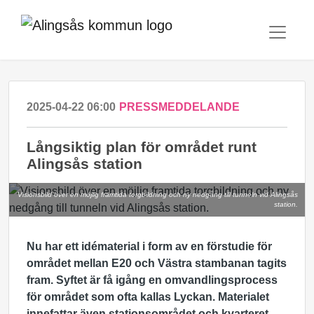
2025-04-22 06:00
PRESSMEDDELANDE
Långsiktig plan för området runt
Alingsås station
Visionsbild över en möjlig framtida torgbildning och ny nedgång till tunneln vid Alingsås
station.
Nu har ett idématerial i form av en förstudie för
området mellan E20 och Västra stambanan tagits
fram. Syftet är få igång en omvandlingsprocess
för området som ofta kallas Lyckan. Materialet
innefattar även stationsområdet och kvarteret