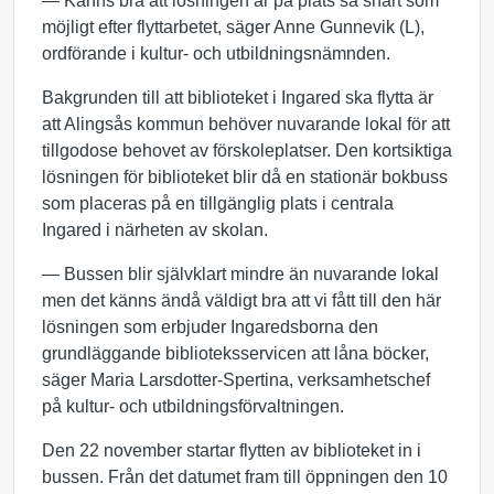
— Känns bra att lösningen är på plats så snart som
möjligt efter flyttarbetet, säger Anne Gunnevik (L),
ordförande i kultur- och utbildningsnämnden.
Bakgrunden till att biblioteket i Ingared ska flytta är
att Alingsås kommun behöver nuvarande lokal för att
tillgodose behovet av förskoleplatser. Den kortsiktiga
lösningen för biblioteket blir då en stationär bokbuss
som placeras på en tillgänglig plats i centrala
Ingared i närheten av skolan.
— Bussen blir självklart mindre än nuvarande lokal
men det känns ändå väldigt bra att vi fått till den här
lösningen som erbjuder Ingaredsborna den
grundläggande biblioteksservicen att låna böcker,
säger Maria Larsdotter-Spertina, verksamhetschef
på kultur- och utbildningsförvaltningen.
Den 22 november startar flytten av biblioteket in i
bussen. Från det datumet fram till öppningen den 10