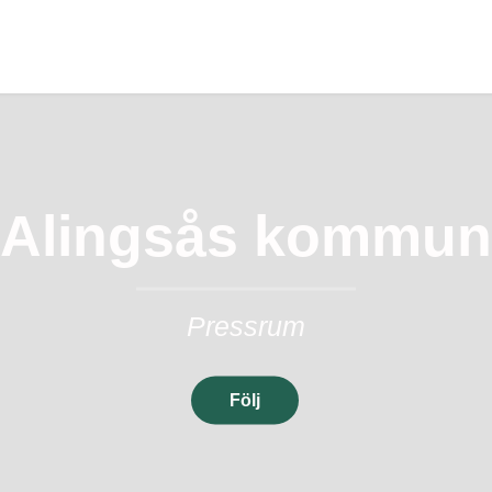
Alingsås kommun
Pressrum
Följ