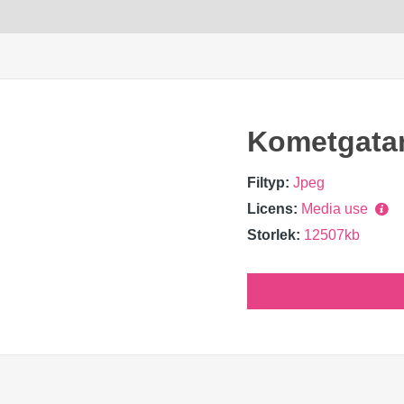
Kometgata
Filtyp:
Jpeg
Licens:
Media use
Storlek:
12507kb