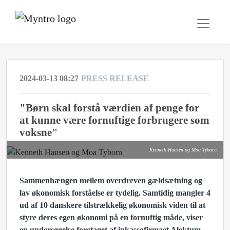
2024-03-13 08:27
PRESS RELEASE
"Børn skal forstå værdien af penge for
at kunne være fornuftige forbrugere som
voksne"
Kenneth Hansen og Moa Tyborn.
Sammenhængen mellem overdreven gældsætning og
lav økonomisk forståelse er tydelig. Samtidig mangler 4
ud af 10 danskere tilstrækkelig økonomisk viden til at
styre deres egen økonomi på en fornuftig måde, viser
en undersøgelse foretaget af inkassofirmaet Alektum