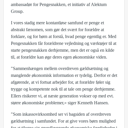
ambassadør for Pengesnakken, et initiativ af Alektum
Group.
I vores stadig mere kontantløse samfund er penge et
abstrakt fænomen, som gør det svært for forældre at
forklare, og for børn at forstå, hvad penge egentlig er. Med
Pengesnakken får forældrene vejledning og værktøjer til at
starte pengesnakken derhjemme, men det er også en kilde
til, at forældre kan øge deres egen økonomiske viden.
"Sammenhængen mellem overdreven gældsætning og
manglende økonomisk information er tydelig. Derfor er det
afgørende, at vi fortsat arbejder for, at forældre føler sig
trygge og kompetente nok til at tale om penge derhjemme.
Ellers risikerer vi, at næste generation vokser op med evt.
større økonomiske problemer,« siger Kenneth Hansen.
"Som inkassovirksomhed ser vi bagsiden af overdreven
gældsætning i samfundet. For at give vores børn mulighed
for at tilegne sig grundlæggende økonomiske færdigheder i