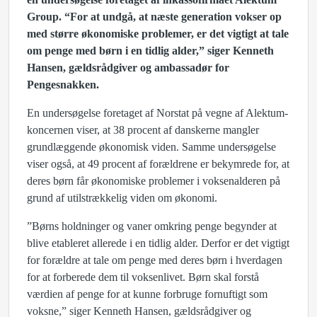
Group. “For at undgå, at næste generation vokser op
med større økonomiske problemer, er det vigtigt at tale
om penge med børn i en tidlig alder,” siger Kenneth
Hansen, gældsrådgiver og ambassadør for
Pengesnakken.
En undersøgelse foretaget af Norstat på vegne af Alektum-
koncernen viser, at 38 procent af danskerne mangler
grundlæggende økonomisk viden. Samme undersøgelse
viser også, at 49 procent af forældrene er bekymrede for, at
deres børn får økonomiske problemer i voksenalderen på
grund af utilstrækkelig viden om økonomi.
”Børns holdninger og vaner omkring penge begynder at
blive etableret allerede i en tidlig alder. Derfor er det vigtigt
for forældre at tale om penge med deres børn i hverdagen
for at forberede dem til voksenlivet. Børn skal forstå
værdien af penge for at kunne forbruge fornuftigt som
voksne,” siger Kenneth Hansen, gældsrådgiver og