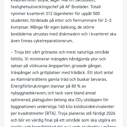
fastighetsutvecklingschef på AF Bostäder. Totalt
rymmer kvarteret 312 lägenheter för uppåt 500
studenter, fördelade på ettor och flerrummare för 2–3
kompisar. Många får egen balkong, de större
bostäderna utrustas med diskmaskin och i kvarteret ska
även finnas cykelreparationsrum.
– Troja blir vårt grönaste och mest naturliga område
hittills. Vi minimerar mängden hårdgjorda ytor och
satsar på vildvuxna ängspartier, grusade gångar,
träspångar och grillplatser med trädäck. Ett stort antal
av Kämnärsrättens gamla träd och buskar bevaras.
Energiförbrukningen stannar på 80 % av
nybyggnadskraven, och tack vare bland annat
optimerad, platsgjuten betong ska CO
-utsläppen för
2
byggnationen understiga 160 kilo koldioxidekvivalenter
per kvadratmeter (BTA). Troja planeras stå färdigt 2026
och blir en värdig final på ett område som ska utgöra en
positiv och framåtriktad del av Lunds studentliv i många