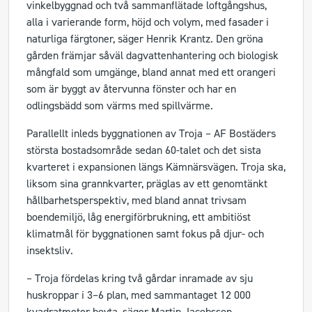
vinkelbyggnad och två sammanflätade loftgångshus,
alla i varierande form, höjd och volym, med fasader i
naturliga färgtoner, säger Henrik Krantz. Den gröna
gården främjar såväl dagvattenhantering och biologisk
mångfald som umgänge, bland annat med ett orangeri
som är byggt av återvunna fönster och har en
odlingsbädd som värms med spillvärme.
Parallellt inleds byggnationen av Troja – AF Bostäders
största bostadsområde sedan 60-talet och det sista
kvarteret i expansionen längs Kämnärsvägen. Troja ska,
liksom sina grannkvarter, präglas av ett genomtänkt
hållbarhetsperspektiv, med bland annat trivsam
boendemiljö, låg energiförbrukning, ett ambitiöst
klimatmål för byggnationen samt fokus på djur- och
insektsliv.
– Troja fördelas kring två gårdar inramade av sju
huskroppar i 3–6 plan, med sammantaget 12 000
kvadratmeter boyta, säger Martin Jacobsson,