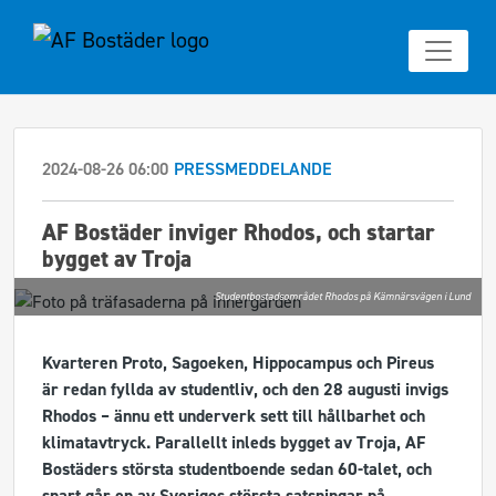
2024-08-26 06:00
PRESSMEDDELANDE
AF Bostäder inviger Rhodos, och startar
bygget av Troja
Studentbostadsområdet Rhodos på Kämnärsvägen i Lund
Kvarteren Proto, Sagoeken, Hippocampus och Pireus
är redan fyllda av studentliv, och den 28 augusti invigs
Rhodos – ännu ett underverk sett till hållbarhet och
klimatavtryck. Parallellt inleds bygget av Troja, AF
Bostäders största studentboende sedan 60-talet, och
snart går en av Sveriges största satsningar på