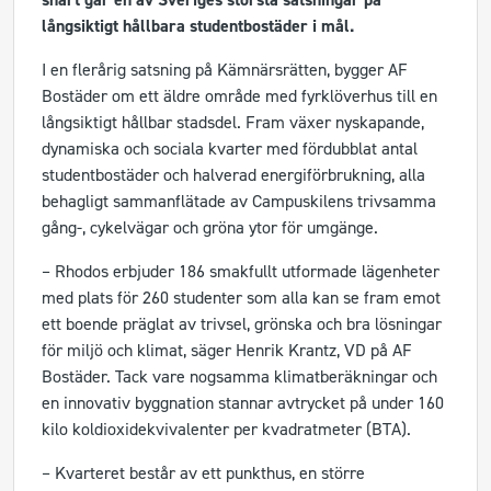
långsiktigt hållbara studentbostäder i mål.
I en flerårig satsning på Kämnärsrätten, bygger AF
Bostäder om ett äldre område med fyrklöverhus till en
långsiktigt hållbar stadsdel. Fram växer nyskapande,
dynamiska och sociala kvarter med fördubblat antal
studentbostäder och halverad energiförbrukning, alla
behagligt sammanflätade av Campuskilens trivsamma
gång-, cykelvägar och gröna ytor för umgänge.
– Rhodos erbjuder 186 smakfullt utformade lägenheter
med plats för 260 studenter som alla kan se fram emot
ett boende präglat av trivsel, grönska och bra lösningar
för miljö och klimat, säger Henrik Krantz, VD på AF
Bostäder. Tack vare nogsamma klimatberäkningar och
en innovativ byggnation stannar avtrycket på under 160
kilo koldioxidekvivalenter per kvadratmeter (BTA).
– Kvarteret består av ett punkthus, en större